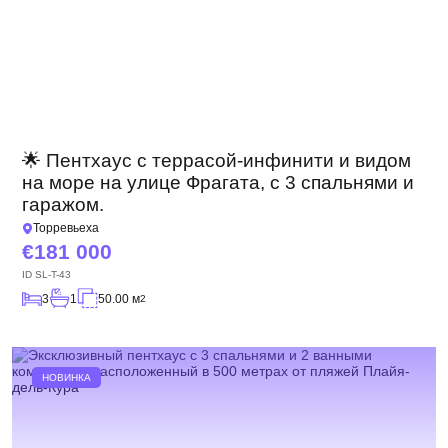
🌟 Пентхаус с террасой-инфинити и видом
на море на улице Фрагата, с 3 спальнями и
гаражом.
Торревьеха
181 000
ID
SL-T-43
3
1
50.00 м
2
НОВИНКА