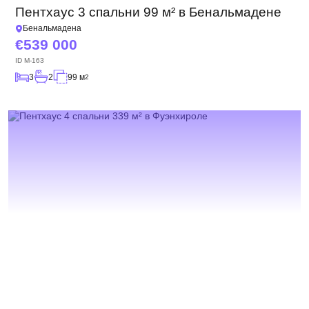
Пентхаус 3 спальни 99 м² в Бенальмадене
Бенальмадена
539 000
ID
M-163
3
2
99 м
2