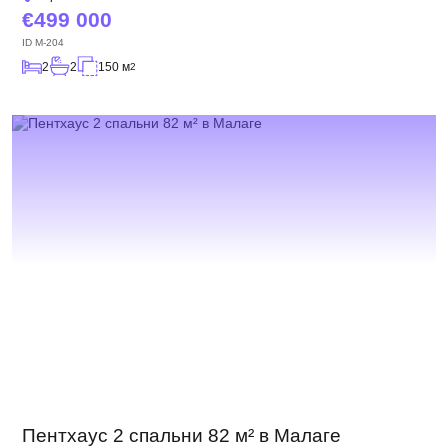
499 000
ID
M-204
2
2
150 м
2
Пентхаус 2 спальни 82 м² в Малаге