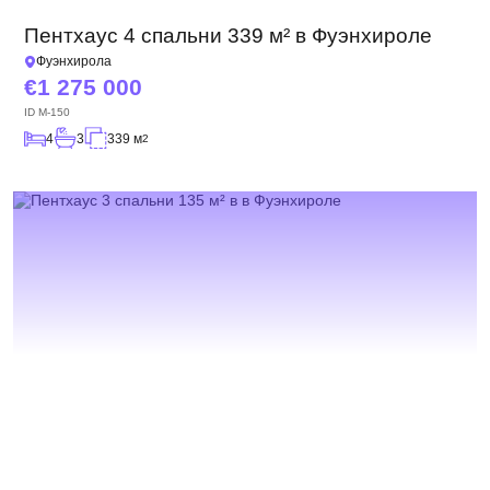
Пентхаус 4 спальни 339 м² в Фуэнхироле
Фуэнхирола
1 275 000
ID
M-150
4
3
339 м
2