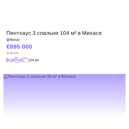
Пентхаус 3 спальни 104 м² в Михасе
Михас
895 000
ID
M-139
3
2
104 м
2