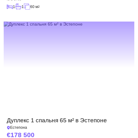
1
1
60 м
2
Дуплекс 1 спальня 65 м² в Эстепоне
Естепона
178 500