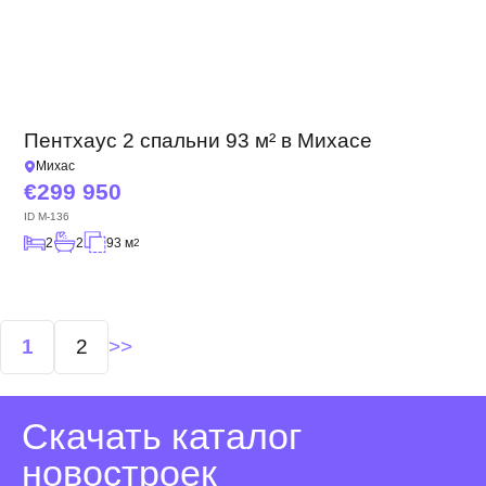
Пентхаус 2 спальни 93 м² в Михасе
Михас
299 950
ID
M-136
2
2
93 м
2
Навигация
1
2
по
записям
Скачать каталог
новостроек