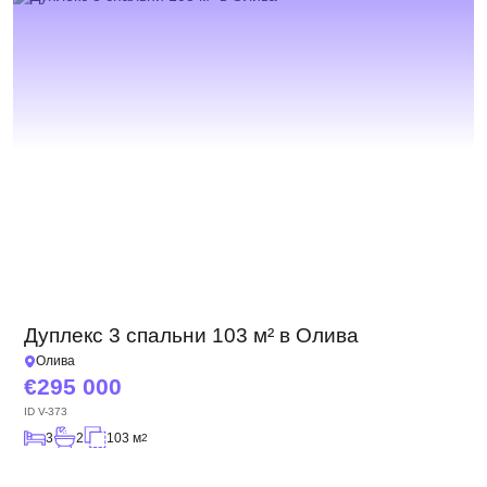
Дуплекс 3 спальни 103 м² в Олива
Олива
295 000
ID
V-373
3
2
103 м
2