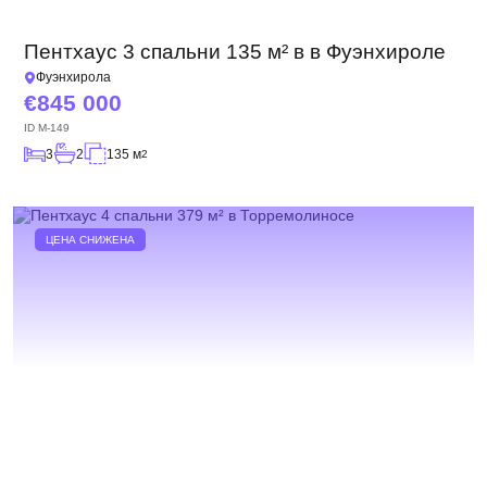
Пентхаус 3 спальни 135 м² в в Фуэнхироле
Фуэнхирола
845 000
ID
M-149
3
2
135 м
2
ЦЕНА СНИЖЕНА