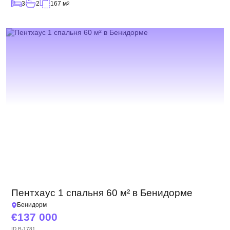
3
2
167 м
2
Пентхаус 1 спальня 60 м² в Бенидорме
Бенидорм
137 000
ID
B-1781