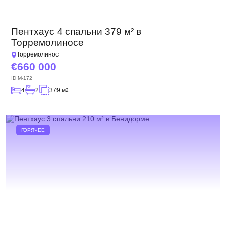
Пентхаус 4 спальни 379 м² в
Торремолиносе
Торремолинос
660 000
ID
M-172
4
2
379 м
2
ГОРЯЧЕЕ