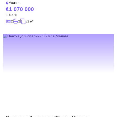
Малага
1 070 000
ID
M-170
2
2
82 м
2
Мы вам перезвоним
Оставьте ваши контактные данные и мы
свяжемся в ближайшее время
Спасибо!
Спасибо!