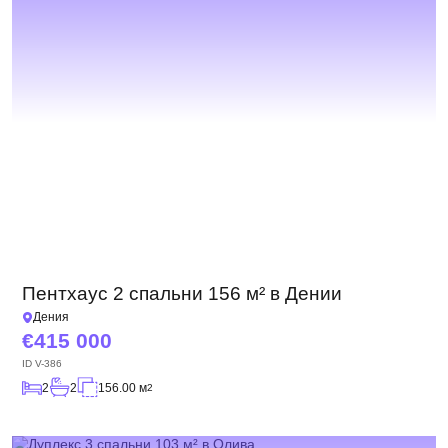
Пентхаус 2 спальни 156 м² в Дении
Дения
415 000
ID
V-386
2
2
156.00 м
2