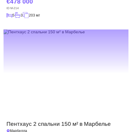
478 000
ID
M-214
5
3
203 м
2
Пентхаус 2 спальни 150 м² в Марбелье
Марбелла