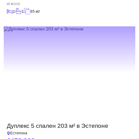
ID
M-215
1
1
65 м
2
Дуплекс 5 спален 203 м² в Эстепоне
Естепона