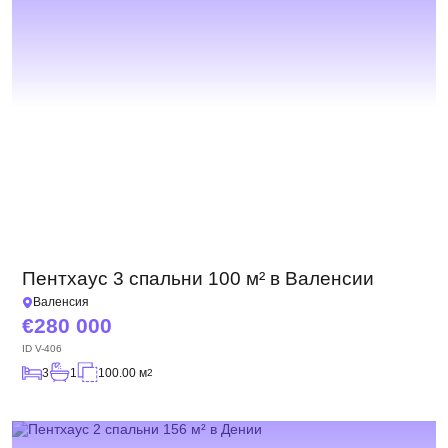
Пентхаус 3 спальни 100 м² в Валенсии
Валенсия
280 000
ID
V-406
3
1
100.00 м
2