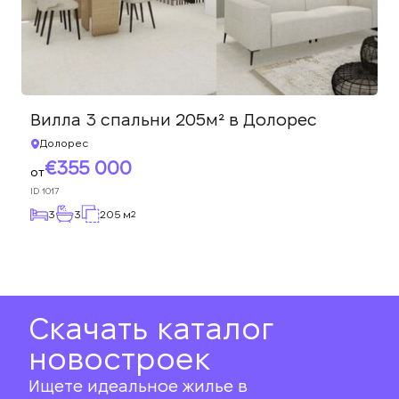
Вилла 3 спальни 205м² в Долорес
Долорес
355 000
от
ID
1017
3
3
205 м
2
Скачать каталог
новостроек
Ищете идеальное жилье в