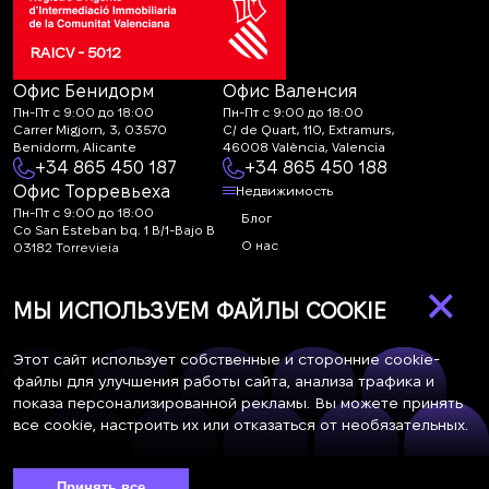
RAICV - 5012
Офис Бенидорм
Офис Валенсия
Пн-Пт с 9:00 до 18:00
Пн-Пт с 9:00 до 18:00
Carrer Migjorn, 3, 03570
C/ de Quart, 110, Extramurs,
Benidorm, Alicante
46008 València, Valencia
+34 865 450 187
+34 865 450 188
Офис Торревьеха
Недвижимость
Пн-Пт с 9:00 до 18:00
Блог
Co San Esteban bq. 1 B/1-Bajo B
О нас
03182 Torrevieja
Canal de denuncias:
FAQ
×
marketing@spanish-
Контакты
МЫ ИСПОЛЬЗУЕМ ФАЙЛЫ COOKIE
life.estate
Подписка
Этот сайт использует собственные и сторонние cookie-
файлы для улучшения работы сайта, анализа трафика и
показа персонализированной рекламы. Вы можете принять
Подпишитесь на наши новости. Рассылка каждую неделю
все cookie, настроить их или отказаться от необязательных.
Принять все