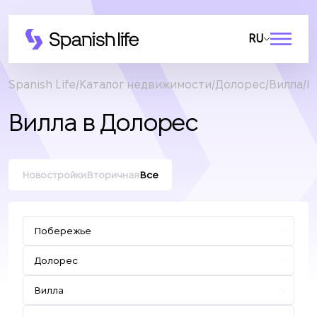
RU
Spanish Life
Каталог недвижимости
Долорес
Вилла
В
Вилла в Долорес
Новостройки
Вторичная
Все