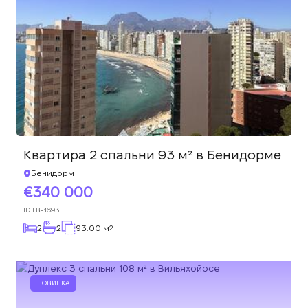
Квартира 2 спальни 93 м² в Бенидорме
Бенидорм
340 000
ID
FB-1693
2
2
93.00 м
2
НОВИНКА