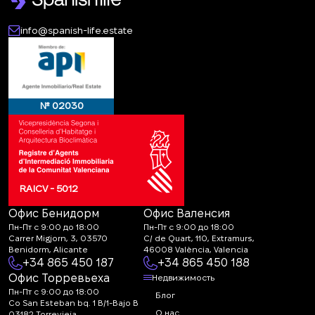
info@spanish-life.estate
№ 02030
RAICV - 5012
Офис Бенидорм
Офис Валенсия
Пн-Пт с 9:00 до 18:00
Пн-Пт с 9:00 до 18:00
Carrer Migjorn, 3, 03570
C/ de Quart, 110, Extramurs,
Benidorm, Alicante
46008 València, Valencia
+34 865 450 187
+34 865 450 188
Офис Торревьеха
Недвижимость
Пн-Пт с 9:00 до 18:00
Блог
Co San Esteban bq. 1 B/1-Bajo B
О нас
03182 Torrevieja