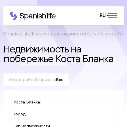
RU
Spanish Life
Каталог недвижимости
Коста Бланка
Нед
Недвижимость на
побережье Коста Бланка
Новостройки
Вторичная
Все