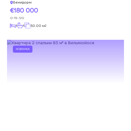
Бенидорм
180 000
ID
FB-1212
1
1
50.00 м
2
НОВИНКА