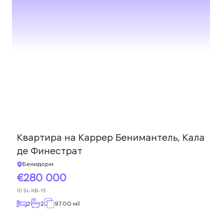
Квартира на Каррер Бенимантель, Кала
де Финестрат
Бенидорм
280 000
ID
SL-NB-15
2
2
97.00 м
2