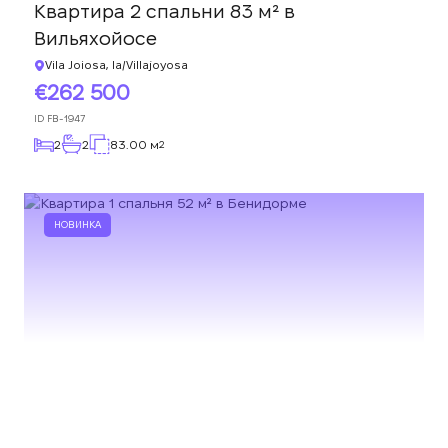
Квартира 2 спальни 83 м² в
Вильяхойосе
Vila Joiosa, la/Villajoyosa
262 500
ID
FB-1947
2
2
83.00 м
2
НОВИНКА