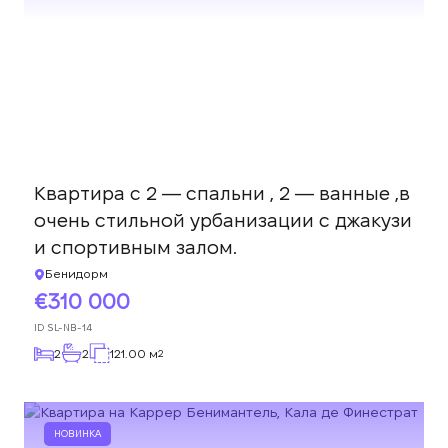
Квартира с 2 — спальни , 2 — ванные ,в
очень стильной урбанизации с джакузи
и спортивным залом.
Бенидорм
310 000
ID
SL-NB-14
2
2
121.00 м
2
НОВИНКА