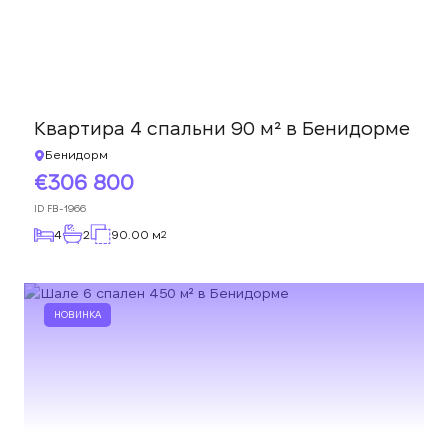
Квартира 4 спальни 90 м² в Бенидорме
Бенидорм
306 800
ID
FB-1966
4
2
90.00 м
2
НОВИНКА