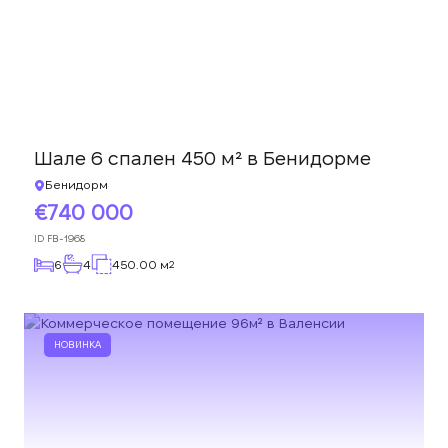
Шале 6 спален 450 м² в Бенидорме
Бенидорм
740 000
ID
FB-1968
6
4
450.00 м
2
НОВИНКА