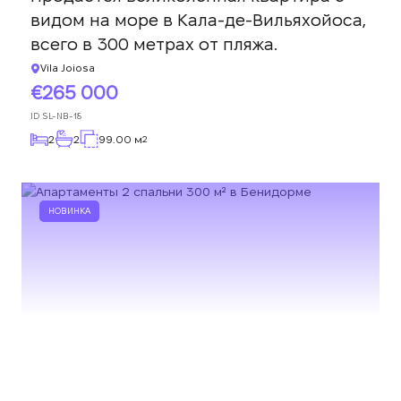
видом на море в Кала-де-Вильяхойоса,
всего в 300 метрах от пляжа.
Vila Joiosa
265 000
ID
SL-NB-18
2
2
99.00 м
2
НОВИНКА