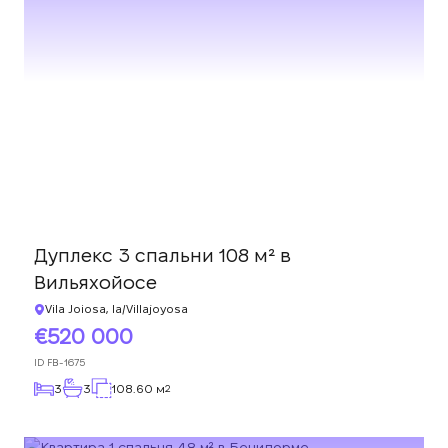
Дуплекс 3 спальни 108 м² в
Вильяхойосе
Vila Joiosa, la/Villajoyosa
520 000
ID
FB-1675
3
3
108.60 м
2