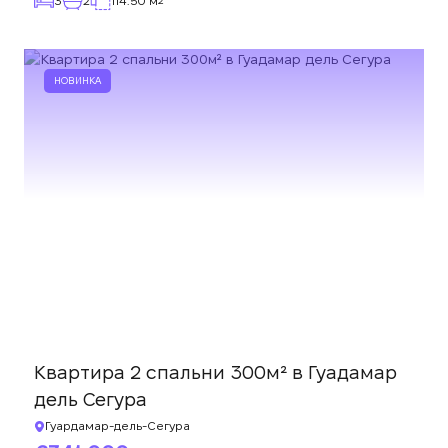
3
2
114.50 м
2
НОВИНКА
Квартира 2 спальни 300м² в Гуадамар
дель Сегура
Гуардамар-дель-Сегура