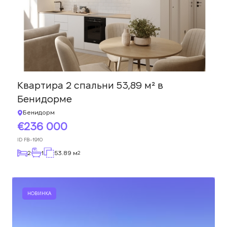
Квартира 2 спальни 53,89 м² в
Бенидорме
Бенидорм
236 000
ID
FB-1910
2
1
53.89 м
2
НОВИНКА