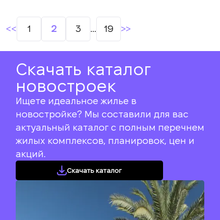
Навигация
1
2
3
…
19
по
записям
Скачать каталог
новостроек
Ищете идеальное жилье в
новостройке? Мы составили для вас
актуальный каталог с полным перечнем
жилых комплексов, планировок, цен и
акций.
Скачать каталог