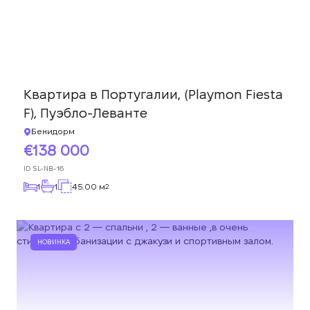
Квартира в Португалии, (Playmon Fiesta
F), Пуэбло-Леванте
Бенидорм
138 000
ID
SL-NB-16
1
1
45.00 м
2
НОВИНКА