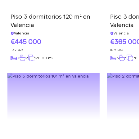
L
Piso 3 dormitorios 120 m² en
Piso 3 dor
Valencia
Valencia
Valencia
Valencia
445 000
365 00
ID
V-423
ID
V-263
3
2
120.00 m
3
1
76
2