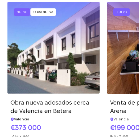
NUEVO
OBRA NUEVA
NUEVO
Obra nueva adosados cerca
Venta de p
de Valencia en Betera
Arena
Valencia
Valencia
373 000
199 00
ID
SL-V-409
ID
SL-V-406