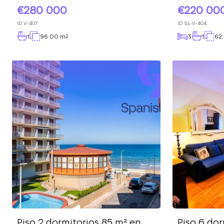
280 000
220 00
ID
V-407
ID
SL-V-404
1
96.00 m
3
1
62
2
Piso 2 dormitorios 85 m² en
Piso 6 dor