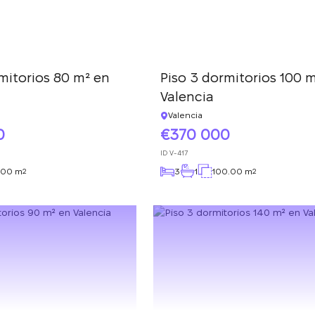
mitorios 80 m² en
Piso 3 dormitorios 100 
Valencia
Valencia
0
370 000
ID
V-417
.00 m
3
1
100.00 m
2
2