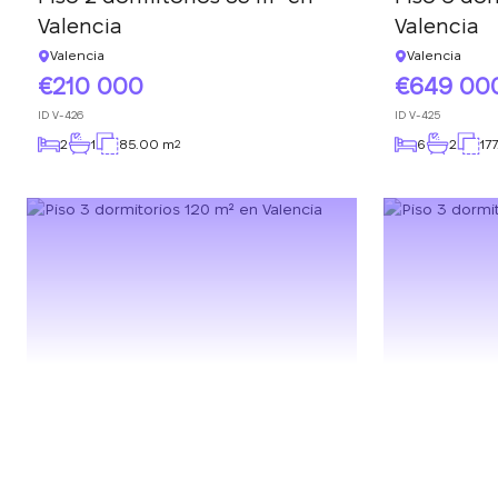
Valencia
Valencia
Valencia
Valencia
210 000
649 00
ID
V-426
ID
V-425
2
1
85.00 m
6
2
17
2