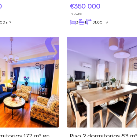
0
350 000
ID
V-428
.00 m
3
1
81.00 m
2
2
mitorios 177 m² en
Piso 2 dormitorios 83 m