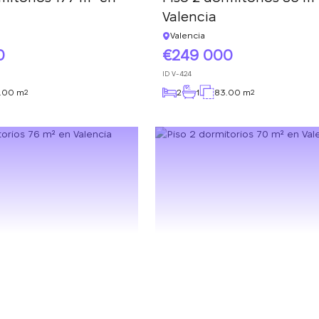
Valencia
Valencia
0
249 000
ID
V-424
7.00 m
2
1
83.00 m
2
2
Le devolveremos la
llamada
¡Gracias!
¡Gracias!
Deje sus datos de contacto y nos pondremos en
contacto con usted en breve.
Hemos recibido su