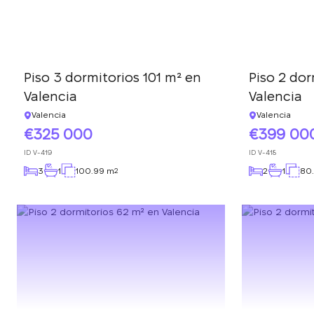
Piso 3 dormitorios 101 m² en
Piso 2 dor
Valencia
Valencia
Valencia
Valencia
325 000
399 00
ID
V-419
ID
V-418
3
1
100.99 m
2
1
80
2