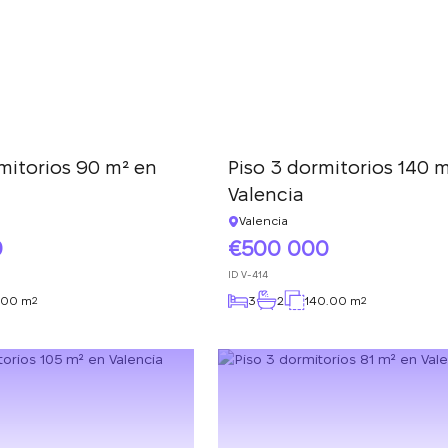
mitorios 90 m² en
Piso 3 dormitorios 140 
Valencia
Valencia
0
500 000
ID
V-414
.00 m
3
2
140.00 m
2
2