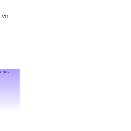
do
² en