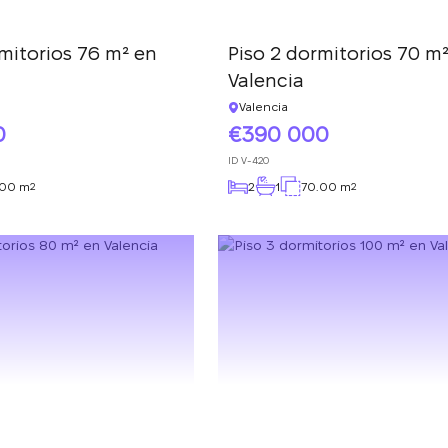
solicitud y le
a suscripción a las actualizaciones se ha realiza
responderemos en
mitorios 76 m² en
Piso 2 dormitorios 70 m
con éxito
breve.
+380
Valencia
UKRAINE
+380
Valencia
0
390 000
DEVUÉLVAME LA LLAMADA
ID
V-420
.00 m
2
1
70.00 m
2
2