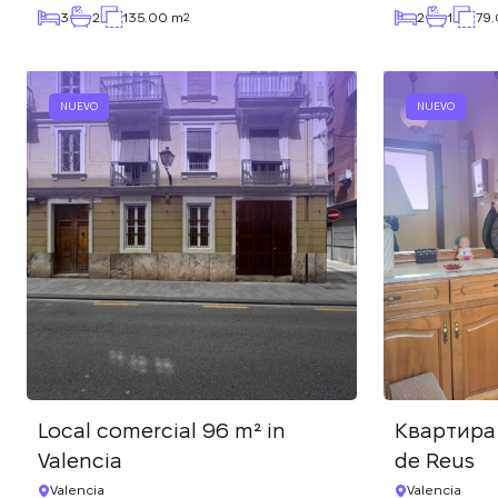
3
2
135.00 m
2
1
79
2
NUEVO
NUEVO
Local comercial 96 m² in
Квартира 
Valencia
de Reus
Valencia
Valencia