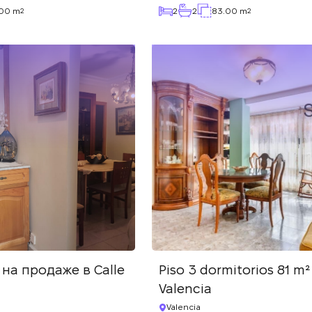
.00 m
2
2
83.00 m
2
2
на продаже в Calle
Piso 3 dormitorios 81 m²
Valencia
Valencia