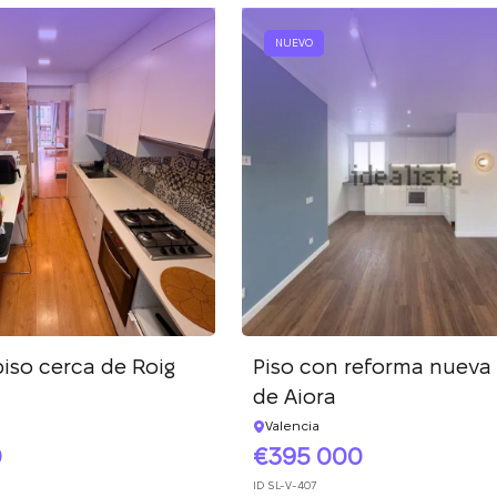
NUEVO
iso cerca de Roig
Piso con reforma nueva
de Aiora
Valencia
0
395 000
ID
SL-V-407