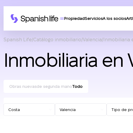
Propiedad
Servicios
A los socios
Art
Spanish Life
Catálogo inmobiliario
Valencia
Inmobiliaria 
Inmobiliaria en 
Obras nuevas
de segunda mano
Todo