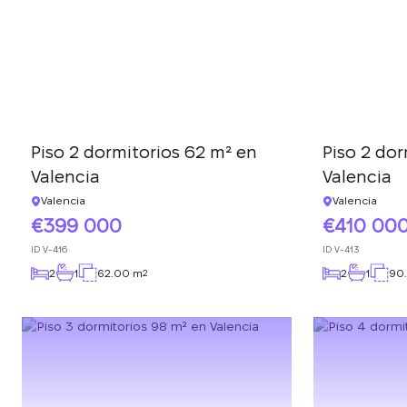
Piso 2 dormitorios 62 m² en
Piso 2 dor
Valencia
Valencia
Valencia
Valencia
399 000
410 00
ID
V-416
ID
V-413
2
1
62.00 m
2
1
90
2