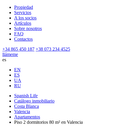
Propiedad
Servicios
A los socios
Artículos
Sobre nosotros
FAQ
Contactos
+34 865 450 187
+38 073 234 4525
llámeme
es
EN
ES
UA
RU
Spanish Life
Catálogo inmobiliario
Costa Blanca
Valencia
Apartamentos
Piso 2 dormitorios 80 m² en Valencia