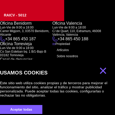
RAICV - 5012
Oficina Benidorm
Oficina Valencia
Lun-Vie de 9:00 a 18:00
Lun-Vie de 9:00 a 18:00
Carrer Migjorn, 3, 03570 Benidorm,
C/ de Quart, 110, Extramurs, 46008
Alicante
València, Valencia
+34 865 450 187
+34 865 450 188
Oficina Torrevieja
Propiedad
Lun-Vie de 9:00 a 18:00
Artículos
Co San Esteban bq. 1 B/1-Bajo B
03182 Torrevieja
Sobre nosotros
Canal de denuncias:
FAQ
marketing@spanish-life.estate
×
Contactos
USAMOS COOKIES
Suscripción
Este sitio web utiliza cookies propias y de terceros para mejorar el
funcionamiento del sitio, analizar el tráfico y mostrar publicidad
Suscríbase a nuestras noticias. Envío semanal
personalizada. Puede aceptar todas las cookies, configurarlas o
rechazar las no obligatorias.
Aceptar todas