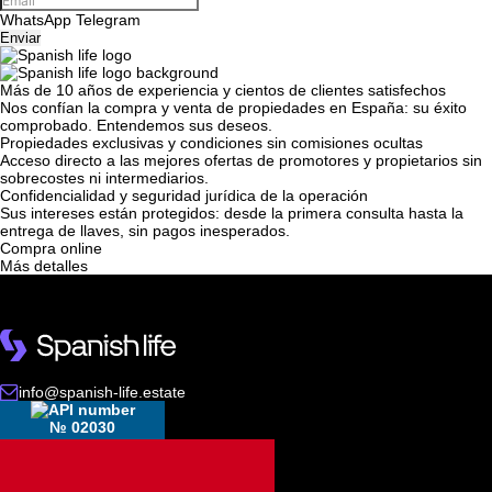
WhatsApp
Telegram
Enviar
Le devolveremos la
Más de 10 años de experiencia y cientos de clientes satisfechos
Nos confían la compra y venta de propiedades en España: su éxito
llamada
comprobado. Entendemos sus deseos.
Propiedades exclusivas y condiciones sin comisiones ocultas
Acceso directo a las mejores ofertas de promotores y propietarios sin
sobrecostes ni intermediarios.
Deje sus datos de contacto y nos pondremos en
Confidencialidad y seguridad jurídica de la operación
¡Gracias!
Sus intereses están protegidos: desde la primera consulta hasta la
contacto con usted en breve.
¡Gracias!
entrega de llaves, sin pagos inesperados.
Compra online
Más detalles
Hemos recibido su
solicitud y le
La suscripción a las actualizaciones se ha
responderemos en
UKRAINE +380
realizado con éxito
breve.
+380
info@spanish-life.estate
№ 02030
DEVUÉLVAME LA LLAMADA