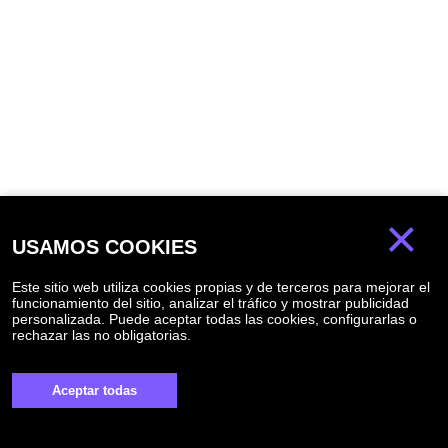
×
USAMOS COOKIES
Apartamento 1 dormitorio 46 m² en
Benidorm
Este sitio web utiliza cookies propias y de terceros para mejorar el
Benidorm
funcionamiento del sitio, analizar el tráfico y mostrar publicidad
256 000
personalizada. Puede aceptar todas las cookies, configurarlas o
rechazar las no obligatorias.
ID
B-2082
1
1
46.00 m²
Aceptar todas