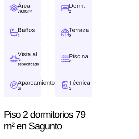
Área
Dorm.
79.00m²
2
Baños
Terraza
1
Sí
Vista al
Piscina
No
Sí
especificado
Aparcamiento
Técnica
Sí
Sí
Piso 2 dormitorios 79
m² en Sagunto