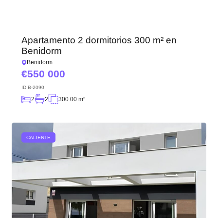
Apartamento 2 dormitorios 300 m² en
Benidorm
Benidorm
550 000
ID
B-2090
2
2
300.00 m²
CALIENTE