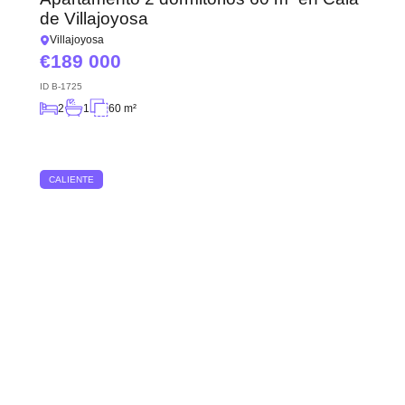
de Villajoyosa
Villajoyosa
189 000
ID
B-1725
2
1
60 m²
CALIENTE