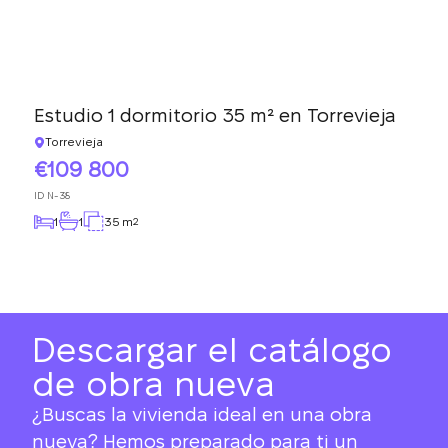
Estudio 1 dormitorio 35 m² en Torrevieja
Torrevieja
109 800
ID
N-38
1
1
35 m
2
Descargar el catálogo
de obra nueva
¿Buscas la vivienda ideal en una obra
nueva? Hemos preparado para ti un