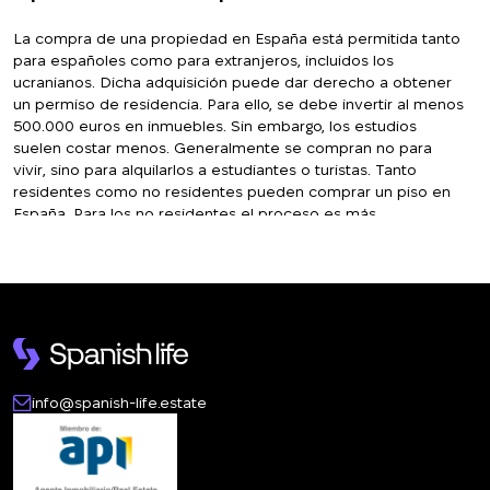
La compra de una propiedad en España está permitida tanto
para españoles como para extranjeros, incluidos los
ucranianos. Dicha adquisición puede dar derecho a obtener
un permiso de residencia. Para ello, se debe invertir al menos
500.000 euros en inmuebles. Sin embargo, los estudios
suelen costar menos. Generalmente se compran no para
vivir, sino para alquilarlos a estudiantes o turistas. Tanto
residentes como no residentes pueden comprar un piso en
España. Para los no residentes el proceso es más
complicado, ya que no todos los bancos aceptan trabajar con
ellos. Independientemente del estatus de residencia, para
adquirir una vivienda debe abrir una cuenta bancaria en
España. Para ello se necesitan documentos.
Spanish-life
le
ayudará tanto con la tramitación de documentos como con la
apertura de una cuenta bancaria. Como mínimo, para
comprar un estudio en España necesitará un pasaporte
extranjero y un número de identificación de extranjero (NIE).
info@spanish-life.estate
Después de abrir la cuenta bancaria usted:
reserva la propiedad (firma un contrato y realiza un
depósito – entre 3.000 y 10.000 euros, o el 10–12% del
precio);