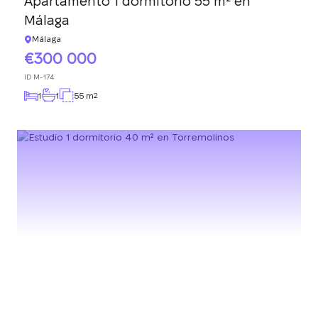
Apartamento 1 dormitorio 55 m² en
Málaga
Málaga
300 000
ID
M-174
1
1
55 m
2
Le devolveremos la
llamada
¡Gracias!
Deje sus datos de contacto y nos pondremos
¡Gracias!
en contacto con usted en breve.
Hemos recibido su
solicitud y le
La suscripción a las actualizaciones se ha
responderemos en
realizado con éxito
breve.
+380
UKRAINE
+380
DEVUÉLVAME LA LLAMADA