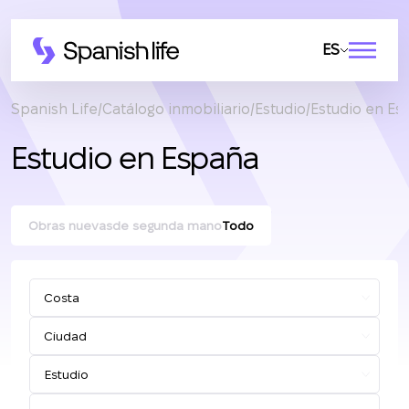
ES
Spanish Life
Catálogo inmobiliario
Estudio
Estudio en Es
Estudio en España
Obras nuevas
de segunda mano
Todo