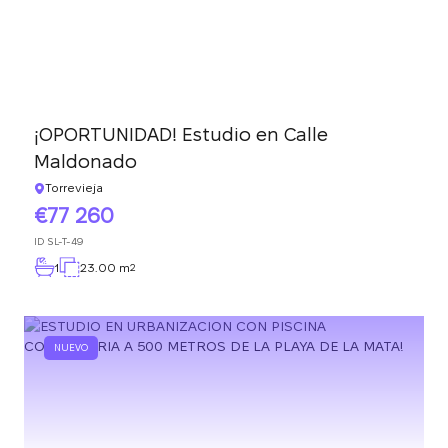
¡OPORTUNIDAD! Estudio en Calle
Maldonado
Torrevieja
77 260
ID
SL-T-49
1
23.00 m
2
NUEVO