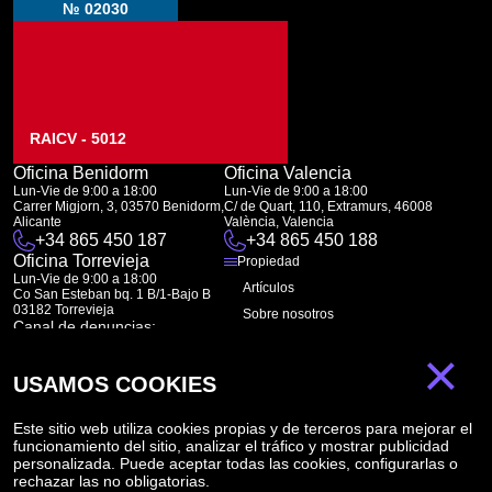
№ 02030
RAICV - 5012
Oficina Benidorm
Oficina Valencia
Lun-Vie de 9:00 a 18:00
Lun-Vie de 9:00 a 18:00
Carrer Migjorn, 3, 03570 Benidorm,
C/ de Quart, 110, Extramurs, 46008
Alicante
València, Valencia
+34 865 450 187
+34 865 450 188
Oficina Torrevieja
Propiedad
Lun-Vie de 9:00 a 18:00
Artículos
Co San Esteban bq. 1 B/1-Bajo B
03182 Torrevieja
Sobre nosotros
Canal de denuncias:
FAQ
marketing@spanish-life.estate
×
Contactos
USAMOS COOKIES
Suscripción
Este sitio web utiliza cookies propias y de terceros para mejorar el
funcionamiento del sitio, analizar el tráfico y mostrar publicidad
Suscríbase a nuestras noticias. Envío semanal
personalizada. Puede aceptar todas las cookies, configurarlas o
rechazar las no obligatorias.