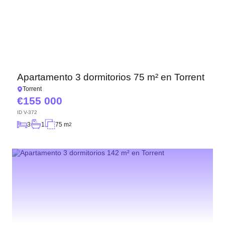
Apartamento 3 dormitorios 75 m² en Torrent
Torrent
155 000
ID
V-372
3
1
75 m
2