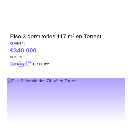
Piso 3 dormitorios 117 m² en Torrent
Torrent
340 000
ID
V-379
3
2
117.00 m
2