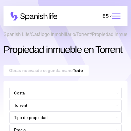
ES
Spanish Life
Catálogo inmobiliario
Torrent
Propiedad inmuebl
Propiedad inmueble en Torrent
Obras nuevas
de segunda mano
Todo