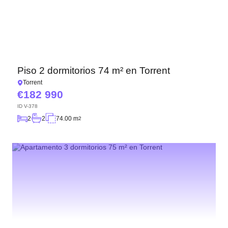
Piso 2 dormitorios 74 m² en Torrent
Torrent
182 990
ID
V-378
2
2
74.00 m
2