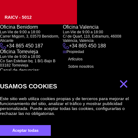
RAICV - 5012
Oficina Benidorm
Oficina Valencia
Lun-Vie de 9:00 a 18:00
Lun-Vie de 9:00 a 18:00
Carrer Migjorn, 3, 03570 Benidorm,
C/ de Quart, 110, Extramurs, 46008
Alicante
València, Valencia
+34 865 450 187
+34 865 450 188
Oficina Torrevieja
Propiedad
Lun-Vie de 9:00 a 18:00
Artículos
Co San Esteban bq. 1 B/1-Bajo B
03182 Torrevieja
Sobre nosotros
Canal de denuncias:
FAQ
marketing@spanish-life.estate
×
Contactos
USAMOS COOKIES
Suscripción
Este sitio web utiliza cookies propias y de terceros para mejorar el
funcionamiento del sitio, analizar el tráfico y mostrar publicidad
Suscríbase a nuestras noticias. Envío semanal
personalizada. Puede aceptar todas las cookies, configurarlas o
rechazar las no obligatorias.
Aceptar todas