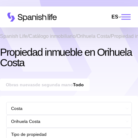
ES
Spanish Life
Catálogo inmobiliario
Orihuela Costa
Propiedad i
Propiedad inmueble en Orihuela
Costa
Obras nuevas
de segunda mano
Todo