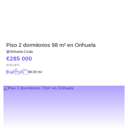
Piso 2 dormitorios 98 m² en Orihuela
Orihuela Costa
285 000
ID
B-1971
2
2
98.00 m
2