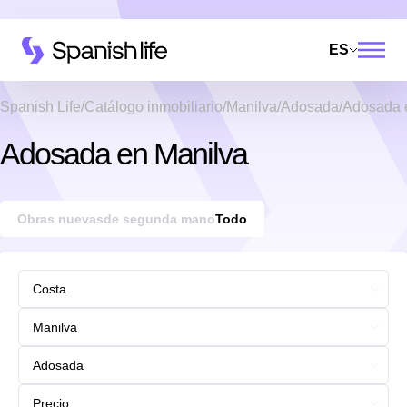
ES
Spanish Life
Catálogo inmobiliario
Manilva
Adosada
Adosada 
Adosada en Manilva
Obras nuevas
de segunda mano
Todo