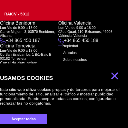
RAICV - 5012
Oficina Benidorm
Oficina Valencia
Lun-Vie de 9:00 a 18:00
Lun-Vie de 9:00 a 18:00
Carrer Migjorn, 3, 03570 Benidorm,
C/ de Quart, 110, Extramurs, 46008
Alicante
València, Valencia
+34 865 450 187
+34 865 450 188
Oficina Torrevieja
Propiedad
Lun-Vie de 9:00 a 18:00
Artículos
Co San Esteban bq. 1 B/1-Bajo B
03182 Torrevieja
Sobre nosotros
Canal de denuncias:
FAQ
marketing@spanish-life.estate
×
Contactos
USAMOS COOKIES
Suscripción
Este sitio web utiliza cookies propias y de terceros para mejorar el
funcionamiento del sitio, analizar el tráfico y mostrar publicidad
Suscríbase a nuestras noticias. Envío semanal
personalizada. Puede aceptar todas las cookies, configurarlas o
rechazar las no obligatorias.
Aceptar todas