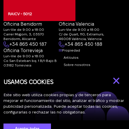
RAICV - 5012
Oficina Benidorm
Oficina Valencia
Lun-Vie de 9:00 a 18:00
Lun-Vie de 9:00 a 18:00
Carrer Migjorn, 3, 03570
C/ de Quart, 110, Extramurs,
Benidorm, Alicante
46008 València, Valencia
+34 865 450 187
+34 865 450 188
Oficina Torrevieja
Propiedad
Lun-Vie de 9:00 a 18:00
Artículos
Co San Esteban bq. 1 B/1-Bajo B
Sobre nosotros
03182 Torrevieja
Canal de denuncias:
FAQ
×
marketing@spanish-
Contactos
USAMOS COOKIES
life.estate
Suscripción
Este sitio web utiliza cookies propias y de terceros para
mejorar el funcionamiento del sitio, analizar el tráfico y mostrar
publicidad personalizada. Puede aceptar todas las cookies,
Suscríbase a nuestras noticias. Envío semanal
configurarlas o rechazar las no obligatorias.
Aceptar todas