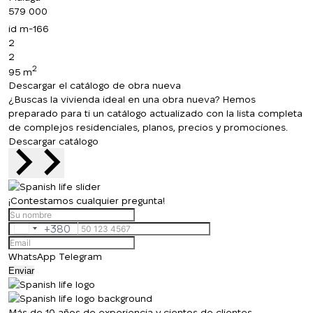
579 000
id
m-166
2
2
2
95 m
Descargar el catálogo de obra nueva
¿Buscas la vivienda ideal en una obra nueva? Hemos
preparado para ti un catálogo actualizado con la lista completa
de complejos residenciales, planos, precios y promociones.
Descargar catálogo
¡Contestamos cualquier pregunta!
Le devolveremos la
+380
Ukraine
+380
llamada
WhatsApp
Telegram
Enviar
¡Gracias!
Deje sus datos de contacto y nos pondremos
¡Gracias!
Más de 10 años de experiencia y cientos de clientes