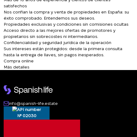
en contacto con usted en breve.
satisfechos
Hemos recibido su
Nos confían la compra y venta de propiedades en España: su
solicitud y le
La suscripción a las actualizaciones se ha
éxito comprobado. Entendemos sus deseos.
responderemos en
realizado con éxito
Propiedades exclusivas y condiciones sin comisiones ocultas
breve.
+380
UKRAINE
Acceso directo a las mejores ofertas de promotores y
+380
propietarios sin sobrecostes ni intermediarios.
Confidencialidad y seguridad jurídica de la operación
Sus intereses están protegidos: desde la primera consulta
DEVUÉLVAME LA LLAMADA
hasta la entrega de llaves, sin pagos inesperados.
Compra online
Más detalles
info@spanish-life.estate
№ 02030