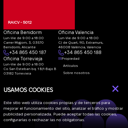
verifica que el inmueble cumpla con las características
declaradas y su situación legal;
firma un contrato preliminar;
RAICV - 5012
firma el contrato definitivo ante notario;
sus datos se inscriben en el Registro de la Propiedad en
Oficina Benidorm
Oficina Valencia
España.
Lun-Vie de 9:00 a 18:00
Lun-Vie de 9:00 a 18:00
Carrer Migjorn, 3, 03570
C/ de Quart, 110, Extramurs,
Benidorm, Alicante
46008 València, Valencia
Después de esto, se le considera propietario legal de la
+34 865 450 187
+34 865 450 188
vivienda en España.
Oficina Torrevieja
Propiedad
¿Cuánto cuesta un apartamento tipo
Lun-Vie de 9:00 a 18:00
Artículos
estudio en España?
Co San Esteban bq. 1 B/1-Bajo B
Sobre nosotros
03182 Torrevieja
Canal de denuncias:
FAQ
El precio de los estudios en España varía según el tamaño, la
×
marketing@spanish-
ubicación y la reforma. Las viviendas de obra nueva cuestan
Contactos
USAMOS COOKIES
life.estate
más que las de segunda mano. Un piso reformado tendrá un
Suscripción
precio mayor que uno sin reformas. Cuanto más grande es el
Este sitio web utiliza cookies propias y de terceros para
apartamento, más caro resulta. Las viviendas más caras se
mejorar el funcionamiento del sitio, analizar el tráfico y mostrar
encuentran en las Islas Baleares – resorts de prestigio donde
publicidad personalizada. Puede aceptar todas las cookies,
Suscríbase a nuestras noticias. Envío semanal
el precio por m² oscila entre 4.700 y 5.246 euros. Incluso en
configurarlas o rechazar las no obligatorias.
la capital es más barato – entre 4.000 y 5.104 euros/m². En
Barcelona, el precio es de 3.900 a 4.707 euros/m². Un poco