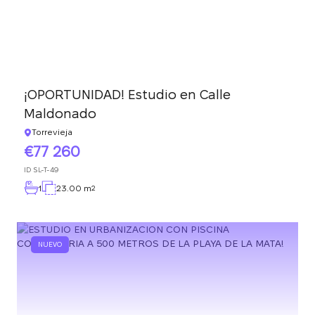
¡OPORTUNIDAD! Estudio en Calle
Maldonado
Torrevieja
77 260
ID
SL-T-49
1
23.00 m
2
NUEVO