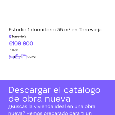
Estudio 1 dormitorio 35 m² en Torrevieja
Torrevieja
109 800
ID
N-38
1
1
35 m
2
Descargar el catálogo
de obra nueva
¿Buscas la vivienda ideal en una obra
nueva? Hemos preparado para ti un