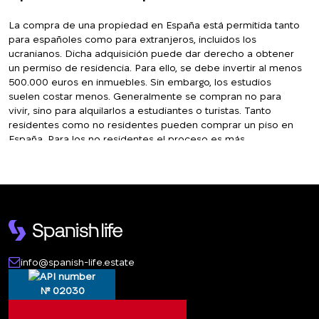
La compra de una propiedad en España está permitida tanto
para españoles como para extranjeros, incluidos los
ucranianos. Dicha adquisición puede dar derecho a obtener
un permiso de residencia. Para ello, se debe invertir al menos
500.000 euros en inmuebles. Sin embargo, los estudios
suelen costar menos. Generalmente se compran no para
vivir, sino para alquilarlos a estudiantes o turistas. Tanto
residentes como no residentes pueden comprar un piso en
España. Para los no residentes el proceso es más
complicado, ya que no todos los bancos aceptan trabajar con
ellos. Independientemente del estatus de residencia, para
adquirir una vivienda debe abrir una cuenta bancaria en
España. Para ello se necesitan documentos.
Spanish-life
le
ayudará tanto con la tramitación de documentos como con la
apertura de una cuenta bancaria. Como mínimo, para
comprar un estudio en España necesitará un pasaporte
extranjero y un número de identificación de extranjero (NIE).
info@spanish-life.estate
Después de abrir la cuenta bancaria usted:
reserva la propiedad (firma un contrato y realiza un
№ 02030
depósito – entre 3.000 y 10.000 euros, o el 10–12% del
precio);