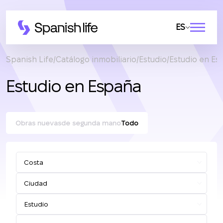
ES
Spanish Life
Catálogo inmobiliario
Estudio
Estudio en Es
Estudio en España
Obras nuevas
de segunda mano
Todo