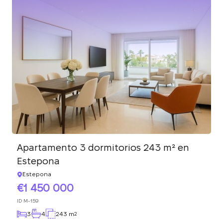
Apartamento 3 dormitorios 243 m² en
Estepona
Estepona
1 450 000
ID
M-159
3
4
243 m
2