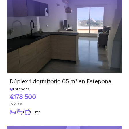
Dúplex 1 dormitorio 65 m² en Estepona
Estepona
178 500
ID
M-215
1
1
65 m
2