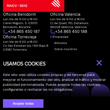
RAICV - 5012
Oficina Benidorm
Oficina Valencia
Lun-Vie de 9:00 a 18:00
Lun-Vie de 9:00 a 18:00
Carrer Migjorn, 3, 03570
C/ de Quart, 110, Extramurs,
Benidorm, Alicante
46008 València, Valencia
+34 865 450 187
+34 865 450 188
Oficina Torrevieja
Propiedad
Lun-Vie de 9:00 a 18:00
Artículos
Co San Esteban bq. 1 B/1-Bajo B
Sobre nosotros
03182 Torrevieja
Canal de denuncias:
FAQ
×
marketing@spanish-
Contactos
USAMOS COOKIES
life.estate
Suscripción
Este sitio web utiliza cookies propias y de terceros para
mejorar el funcionamiento del sitio, analizar el tráfico y mostrar
publicidad personalizada. Puede aceptar todas las cookies,
Suscríbase a nuestras noticias. Envío semanal
configurarlas o rechazar las no obligatorias.
Aceptar todas