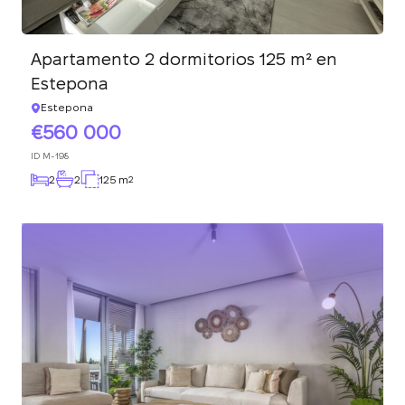
Apartamento 2 dormitorios 125 m² en
Estepona
Estepona
560 000
ID
M-198
2
2
125 m
2