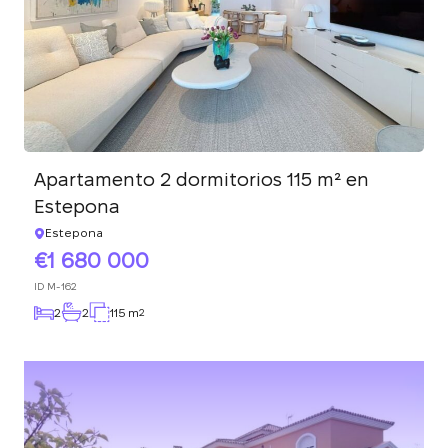
Apartamento 2 dormitorios 115 m² en
Estepona
Estepona
1 680 000
ID
M-162
2
2
115 m
2