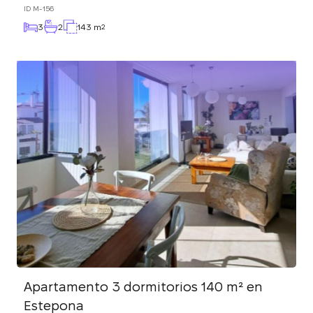
ID
M-156
3
2
143 m
2
Apartamento 3 dormitorios 140 m² en
Estepona