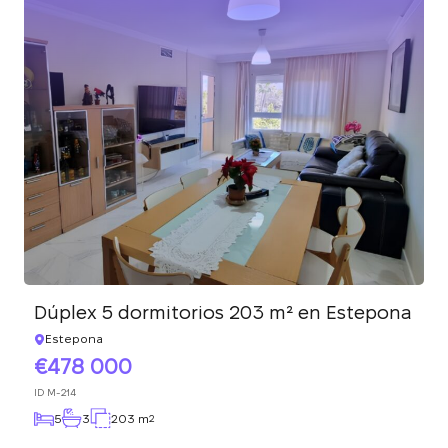
Dúplex 5 dormitorios 203 m² en Estepona
Estepona
478 000
ID
M-214
5
3
203 m
2