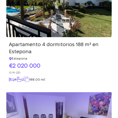
Apartamento 4 dormitorios 188 m² en
Estepona
Estepona
2 020 000
ID
M-220
4
2
188.00 m
2