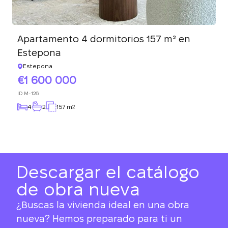
Apartamento 4 dormitorios 157 m² en
Estepona
Estepona
1 600 000
ID
M-126
4
2
157 m
2
Descargar el catálogo
de obra nueva
¿Buscas la vivienda ideal en una obra
nueva? Hemos preparado para ti un