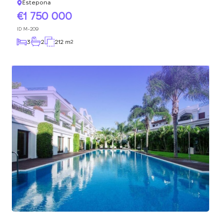
Estepona
1 750 000
ID
M-209
3
2
212 m
2