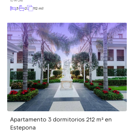
ID
M-216
3
2
112 m
2
Apartamento 3 dormitorios 212 m² en
Estepona