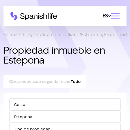
ES
Spanish Life
Catálogo inmobiliario
Estepona
Propiedad 
Propiedad inmueble en
Estepona
Obras nuevas
de segunda mano
Todo