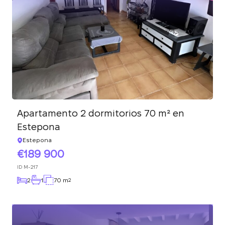
Apartamento 2 dormitorios 70 m² en
Estepona
Estepona
189 900
ID
M-217
2
1
70 m
2