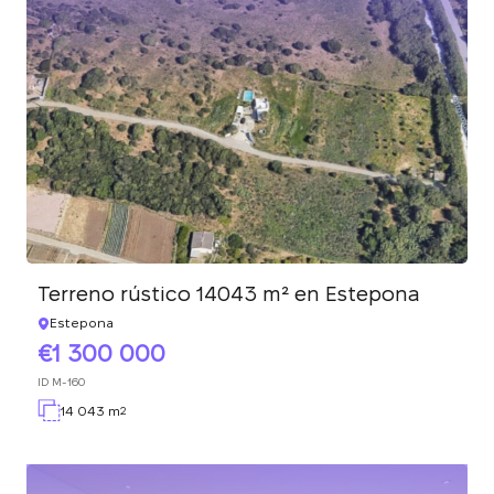
Terreno rústico 14043 m² en Estepona
Estepona
1 300 000
ID
M-160
14 043 m
2