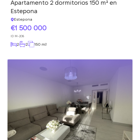
Apartamento 2 dormitorios 150 m² en
Estepona
Estepona
1 500 000
ID
M-208
2
2
150 m
2