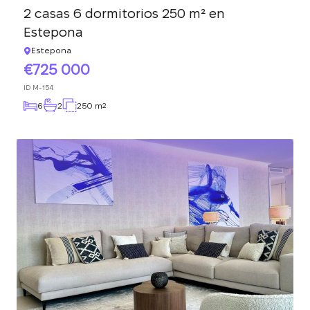
2 casas 6 dormitorios 250 m² en
Estepona
Estepona
725 000
ID
M-154
6
2
250 m
2