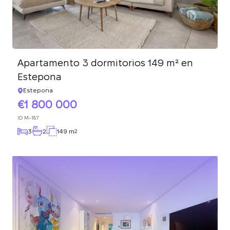
Apartamento 3 dormitorios 149 m² en
Estepona
Estepona
1 800 000
ID
M-187
3
2
149 m
2