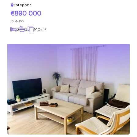
Estepona
890 000
ID
M-155
3
2
140 m
2