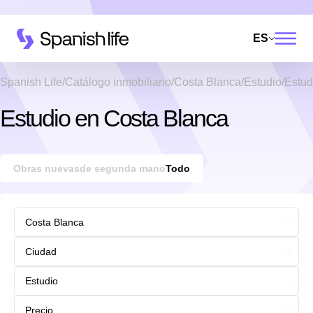
ES
Spanish Life
Catálogo inmobiliario
Costa Blanca
Estudio
Estud
Estudio en Costa Blanca
Obras nuevas
de segunda mano
Todo