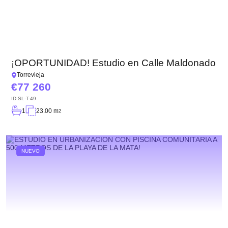
¡OPORTUNIDAD! Estudio en Calle Maldonado
Torrevieja
77 260
ID
SL-T-49
1
23.00 m
2
NUEVO