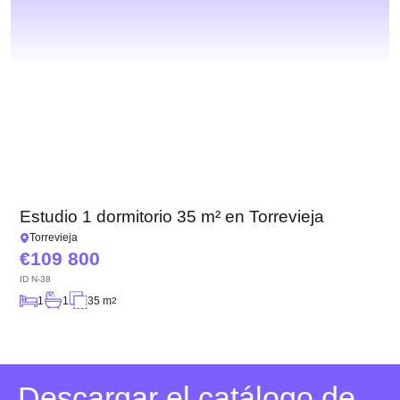
Estudio 1 dormitorio 35 m² en Torrevieja
Torrevieja
109 800
ID
N-38
1
1
35 m
2
Descargar el catálogo de