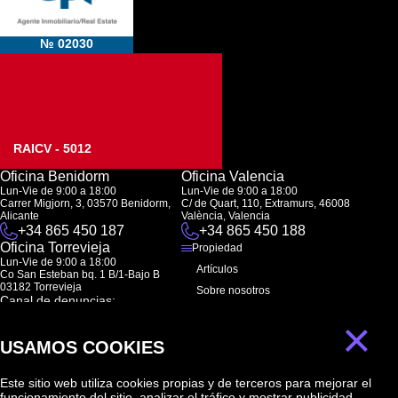
№ 02030
RAICV - 5012
Oficina Benidorm
Oficina Valencia
Lun-Vie de 9:00 a 18:00
Lun-Vie de 9:00 a 18:00
Carrer Migjorn, 3, 03570 Benidorm,
C/ de Quart, 110, Extramurs, 46008
Alicante
València, Valencia
+34 865 450 187
+34 865 450 188
Oficina Torrevieja
Propiedad
Lun-Vie de 9:00 a 18:00
Artículos
Co San Esteban bq. 1 B/1-Bajo B
03182 Torrevieja
Sobre nosotros
Canal de denuncias:
FAQ
marketing@spanish-life.estate
×
Contactos
USAMOS COOKIES
Suscripción
Este sitio web utiliza cookies propias y de terceros para mejorar el
funcionamiento del sitio, analizar el tráfico y mostrar publicidad