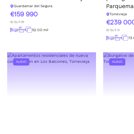
Parquemar
Guardamar del Segura
159 990
Torrevieja
239 00
ID
SL-T-51
2
1
52.00 m
2
ID
SL-T-11
2
1
73
NUEVO
NUEVO