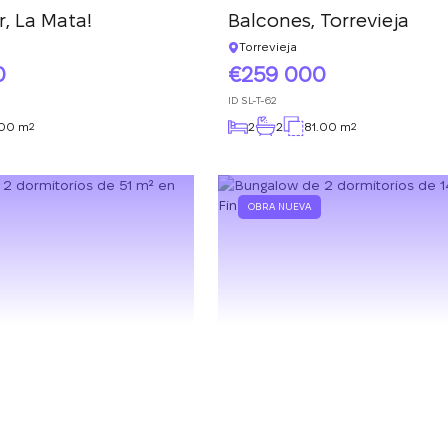
, La Mata!
Balcones, Torrevieja
Torrevieja
0
259 000
ID
SL-T-62
.00 m
2
2
81.00 m
2
2
OBRA NUEVA