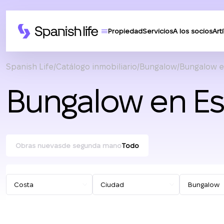
Propiedad
Servicios
A los socios
Art
Spanish Life
Catálogo inmobiliario
Bungalow
Bungalow e
Bungalow en E
Obras nuevas
de segunda mano
Todo