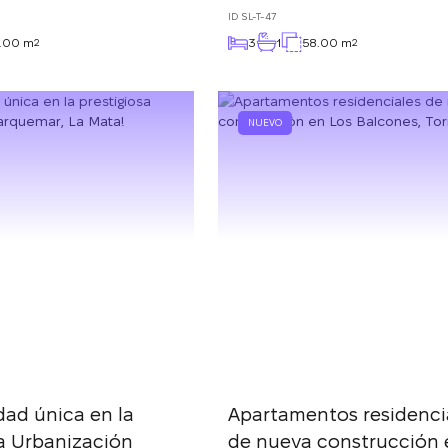
ID
SL-T-47
.00 m
3
1
58.00 m
2
2
NUEVO
dad única en la
Apartamentos residenci
sa Urbanización
de nueva construcción 