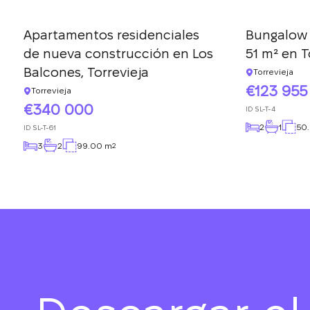
Apartamentos residenciales
Bungalow 
de nueva construcción en Los
51 m² en T
Balcones, Torrevieja
Torrevieja
123 955
Torrevieja
340 000
ID
SL-T-4
2
1
50
ID
SL-T-61
3
2
99.00 m
2