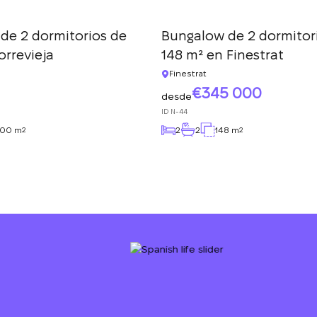
de 2 dormitorios de
Bungalow de 2 dormitor
orrevieja
148 m² en Finestrat
Finestrat
345 000
desde
ID
N-44
.00 m
2
2
148 m
2
2
Le devolveremos la
llamada
¡Gracias!
¡Gracias!
Deje sus datos de contacto y nos pondremos en
contacto con usted en breve.
Hemos recibido su