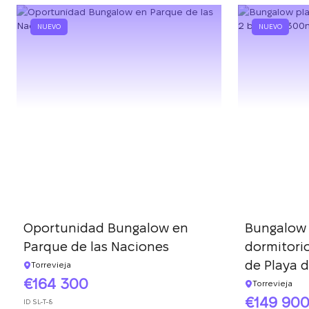
NUEVO
NUEVO
Oportunidad Bungalow en
Bungalow 
Parque de las Naciones
dormitori
de Playa 
Torrevieja
164 300
Torrevieja
149 90
ID
SL-T-8