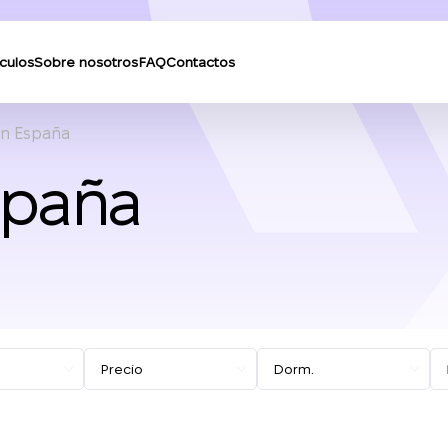
ículos
Sobre nosotros
FAQ
Contactos
n España
spaña