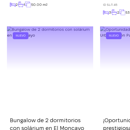
2
1
50.00 m
2
ID
SL-T-45
3
2
53
NUEVO
NUEVO
Bungalow de 2 dormitorios
¡Oportuni
con solárium en El Moncayo
prestigio