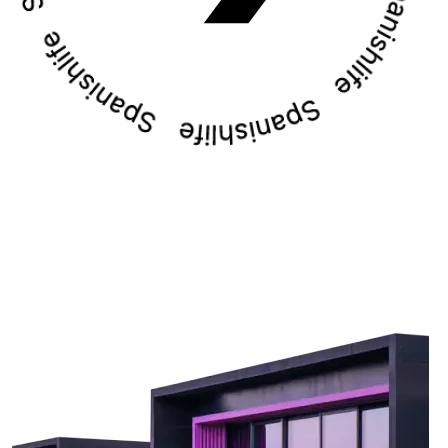
Le devolveremos la
llamada
¡Gracias!
Deje sus datos de contacto y nos pondremos
¡Gracias!
en contacto con usted en breve.
Hemos recibido su
solicitud y le
La suscripción a las actualizaciones se ha
responderemos en