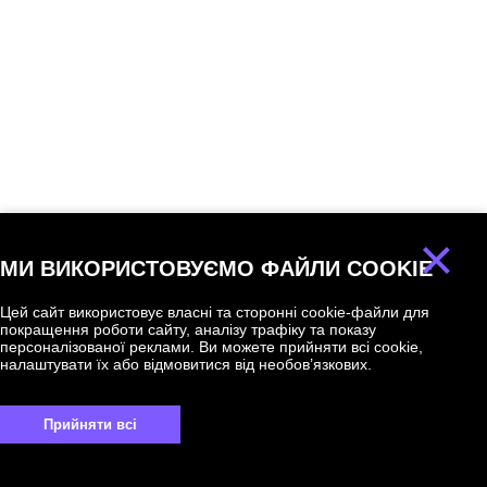
Ми отримали ваш
UKRAINE +380
запит і відповімо
+380
Підписку на оновлення успішно оформлено.
найближчим часом.
ПЕРЕДЗВОНІТЬ МЕНІ
×
МИ ВИКОРИСТОВУЄМО ФАЙЛИ COOKIE
Цей сайт використовує власні та сторонні cookie-файли для
покращення роботи сайту, аналізу трафіку та показу
персоналізованої реклами. Ви можете прийняти всі cookie,
налаштувати їх або відмовитися від необов’язкових.
Прийняти всі