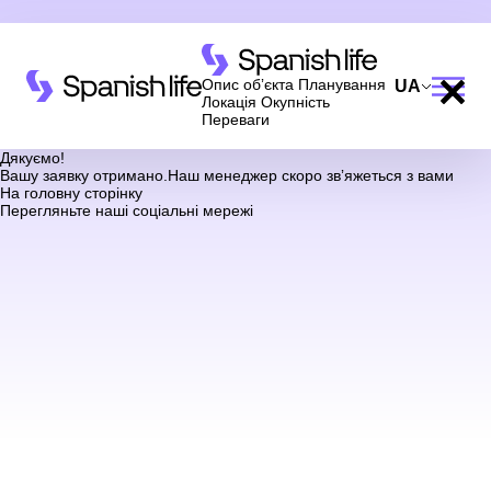
Опис обʼєкта
Планування
UA
Локація
Окупність
Переваги
Дякуємо!
Вашу заявку отримано.
Наш менеджер скоро звʼяжеться з вами
На головну сторінку
Перегляньте наші соціальні мережі
Ми вам зателефонуємо
Залиште свої контактні дані, і ми зв’яжемося з
вами найближчим часом.
Дякуємо!
Дякуємо!