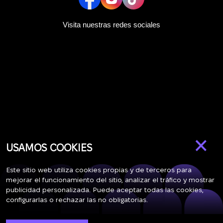
en contacto con usted en breve.
Hemos recibido su
Visita nuestras redes sociales
solicitud y le
La suscripción a las actualizaciones se ha
responderemos en
realizado con éxito
breve.
+380
UKRAINE
+380
DEVUÉLVAME LA LLAMADA
×
USAMOS COOKIES
Este sitio web utiliza cookies propias y de terceros para
mejorar el funcionamiento del sitio, analizar el tráfico y mostrar
publicidad personalizada. Puede aceptar todas las cookies,
configurarlas o rechazar las no obligatorias.