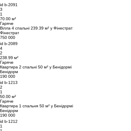
id
b-2091
3
1
70.00 м²
Гаряче
Вілла 4 спальні 239.39 м² у Фінестрат
Фінестрат
750 000
id
b-2089
4
2
238.99 м²
Гаряче
Квартира 2 спальні 50 м² у Бенідормі
Бенідорм
190 000
id
b-1213
2
1
50.00 м²
Гаряче
Квартира 1 спальня 50 м² у Бенідормі
Бенідорм
190 000
id
b-1212
1
1