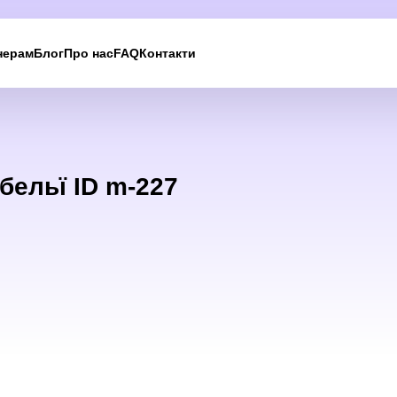
нерам
Блог
Про нас
FAQ
Контакти
Ми вам
зателефонуємо
бельї ID m-227
Залиште свої контактні дані, і ми зв’яжемося з вам
найближчим часом.
UKRAINE +380
+380
244 results found
Afghanistan
+93
Albania
+355
Algeria
+213
American Samoa
+1