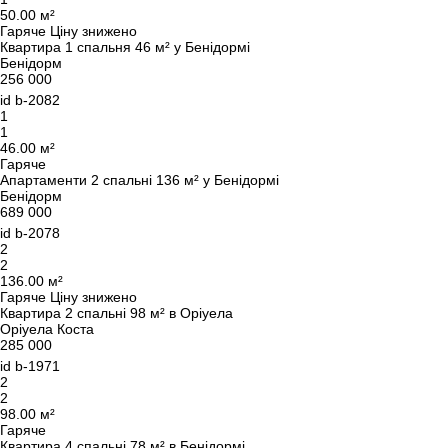
50.00 м²
Гаряче
Ціну знижено
Квартира 1 спальня 46 м² у Бенідормі
Бенідорм
256 000
id
b-2082
1
1
46.00 м²
Гаряче
Апартаменти 2 спальні 136 м² у Бенідормі
Бенідорм
689 000
id
b-2078
2
2
136.00 м²
Гаряче
Ціну знижено
Квартира 2 спальні 98 м² в Оріуела
Оріуела Коста
285 000
id
b-1971
2
2
98.00 м²
Гаряче
Квартира 4 спальні 78 м² в Бенідормі