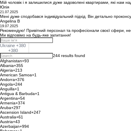
Мій чоловік і я залишилися дуже задоволені квартирами, які нам на
Юлія
21.07.2025
Мені дуже сподобався індивідуальний підхід. Він детально проконс
Angelina B
19.07.2025
Рекомендую! Привітний персонал та професіонали своєї сфери, не
Ми відповімо на будь-яке запитання!
Ukraine +380
+380
244 results found
Afghanistan
+93
Albania
+355
Algeria
+213
American Samoa
+1
Andorra
+376
Angola
+244
Anguilla
+1
Antigua & Barbuda
+1
Argentina
+54
Armenia
+374
Aruba
+297
Ascension Island
+247
Australia
+61
Austria
+43
Azerbaijan
+994