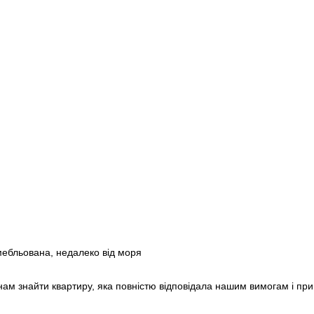
Montserrat
+1
Morocco
+212
Mozambique
+258
Myanmar (Burma)
+95
Namibia
+264
Nauru
+674
Nepal
+977
Netherlands
+31
New Caledonia
+687
New Zealand
+64
Nicaragua
+505
Niger
+227
Nigeria
+234
Niue
+683
Norfolk Island
+672
North Korea
+850
North Macedonia
+389
Northern Mariana Islands
+1
Norway
+47
Oman
+968
Pakistan
+92
Palau
+680
 мебльована, недалеко від моря
Palestinian Territories
+970
Panama
+507
Papua New Guinea
+675
нам знайти квартиру, яка повністю відповідала нашим вимогам і при
Paraguay
+595
Peru
+51
Philippines
+63