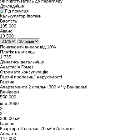
Як підготуватись до перегляду
Докладніше
Калькулятор іпотеки
Вартість
195 000
Аванс
19 500
Початковий внесок від 10%
Платіж на місяць
1 735
Дізнатись детальніше
Анастасія Гомез
Отримати консультацію
Гарячі пропозиції нерухомості
Гаряче
Апартаменти 2 спальні 300 м² у Бенідормі
Бенідорм
550 000
id
b-2090
2
2
300.00 м²
Гаряче
Квартира 3 спальні 70 м² в Аліканте
Аліканте
147 000