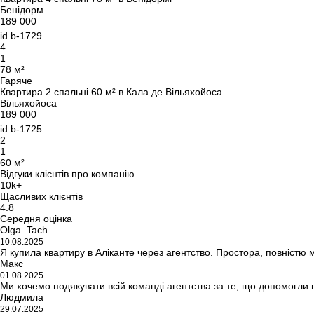
Бенідорм
189 000
id
b-1729
4
1
78 м²
Гаряче
Квартира 2 спальні 60 м² в Кала де Вільяхойоса
Вільяхойоса
189 000
id
b-1725
2
1
60 м²
Відгуки клієнтів про компанію
10k+
Щасливих клієнтів
4.8
Середня оцінка
Olga_Tach
10.08.2025
Я купила квартиру в Аліканте через агентство. Простора, повністю
Макс
01.08.2025
Ми хочемо подякувати всій команді агентства за те, що допомогли 
Людмила
29.07.2025