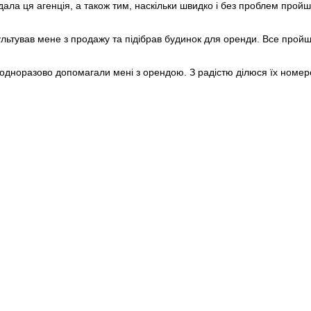
дала ця агенція, а також тим, наскільки швидко і без проблем пройш
Poland
+48
Portugal
+351
Puerto Rico
+1
ультував мене з продажу та підібрав будинок для оренди. Все прой
Qatar
+974
Romania
+40
Russia
+7
одноразово допомагали мені з орендою. З радістю ділюся їх номе
Rwanda
+250
Réunion
+262
Samoa
+685
San Marino
+378
Saudi Arabia
+966
Senegal
+221
Serbia
+381
Seychelles
+248
Sierra Leone
+232
Singapore
+65
Sint Maarten
+1
Slovakia
+421
Slovenia
+386
Solomon Islands
+677
Somalia
+252
South Africa
+27
South Korea
+82
South Sudan
+211
Spain
+34
Sri Lanka
+94
St. Barthélemy
+590
St. Helena
+290