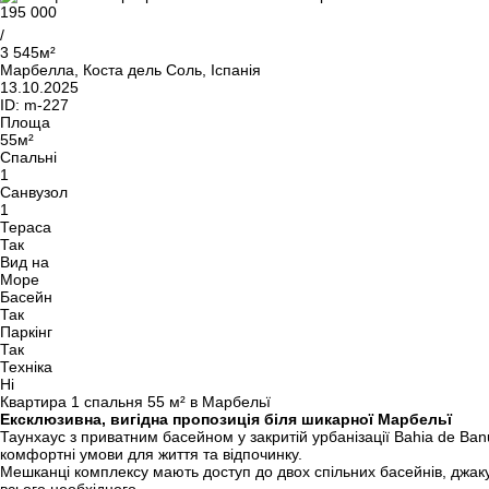
195 000
/
3 545м²
Марбелла, Коста дель Соль, Іспанія
13.10.2025
ID:
m-227
Площа
55м²
Спальні
1
Санвузол
1
Тераса
Так
Вид на
Море
Басейн
Так
Паркінг
Так
Техніка
Ні
Квартира 1 спальня 55 м² в Марбельї
Ексклюзивна, вигідна пропозиція біля шикарної Марбельї
Таунхаус з приватним басейном у закритій урбанізації Bahia de Ban
комфортні умови для життя та відпочинку.
Мешканці комплексу мають доступ до двох спільних басейнів, джаку