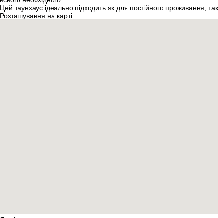
всього необхідного.
Цей таунхаус ідеально підходить як для постійного проживання, так і
Розташування на карті