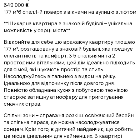
649 000 €
177 м²6 спал.1-й поверх з вікнами на вулицю з ліфтом
**Шикарна квартира в знаковій будівлі – унікальна
можливість у серці міста**
Відкрийте для себе цю вражаючу квартиру площею
177 м², розташовану в знаковій будівлі, яка поєднує
елегантність та комфорт. З 5 спальнями та 2
просторими вітальнями, цей дім ідеально підходить
для сімей, які шукають простір та стиль.
Насолоджуйтесь вітальнею з видом на річку,
ідеальною для відпочинку після довгого дня.
Повністю обладнана кухня з побутовою технікою
створює затишну атмосферу для приготування
смачних страв.
Спільні зони – справжня розкіш: освіжаючий басейн
та спільна тераса, де можна насолоджуватися
сонцем. Крім того, є дитячий майданчик, що робить
це місце ідеальним для найменших. В квартирі