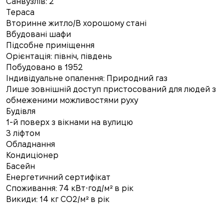
Санвузлів: 2
Тераса
Вторинне житло/В хорошому стані
Вбудовані шафи
Підсобне приміщення
Орієнтація: північ, південь
Побудовано в 1952
Індивідуальне опалення: Природний газ
Лише зовнішній доступ пристосований для людей з
обмеженими можливостями руху
Будівля
1-й поверх з вікнами на вулицю
З ліфтом
Обладнання
Кондиціонер
Басейн
Енергетичний сертифікат
Споживання: 74 кВт⋅год/м² в рік
Викиди: 14 кг CO2/м² в рік