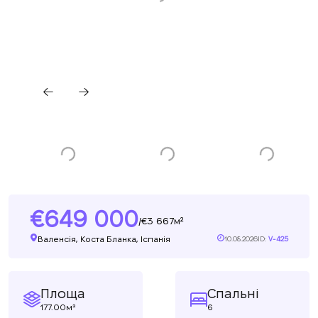
649 000
3 667м²
/
Валенсія, Коста Бланка, Іспанія
10.08.2026
ID:
V-425
Площа
Спальні
177.00м²
6