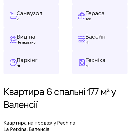
Санвузол
Тераса
2
Так
Вид на
Басейн
Не вказано
Ні
Паркінг
Техніка
Ні
Ні
Квартира 6 спальні 177 м² у
Валенсії
Квартира на продаж у Pechina
La Petxina, Валенсія