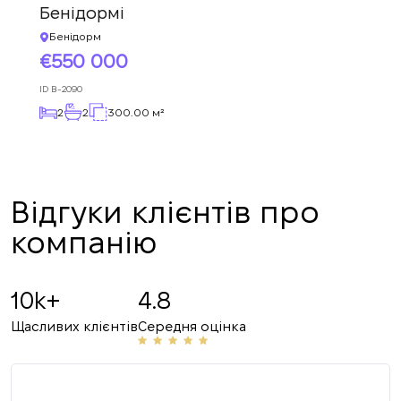
Бенідормі
Бенідорм
550 000
ID
B-2090
2
2
300.00 м²
Відгуки клієнтів про
компанію
10k+
4.8
Щасливих клієнтів
Середня оцінка