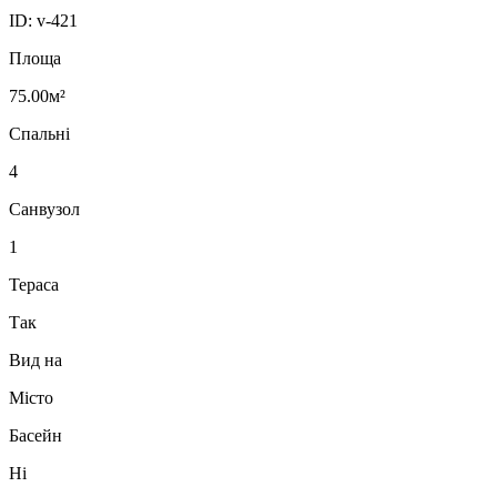
ID:
v-421
Площа
75.00м²
Спальні
4
Санвузол
1
Тераса
Так
Вид на
Місто
Басейн
Ні