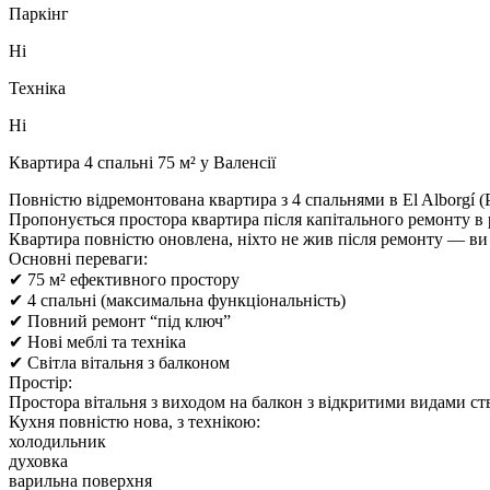
Паркінг
Ні
Техніка
Ні
Квартира 4 спальні 75 м² у Валенсії
Повністю відремонтована квартира з 4 спальнями в El Alborgí (
Пропонується простора квартира після капітального ремонту в р
Квартира повністю оновлена, ніхто не жив після ремонту — в
Основні переваги:
✔ 75 м² ефективного простору
✔ 4 спальні (максимальна функціональність)
✔ Повний ремонт “під ключ”
✔ Нові меблі та техніка
✔ Світла вітальня з балконом
Простір:
Простора вітальня з виходом на балкон з відкритими видами ств
Кухня повністю нова, з технікою:
холодильник
духовка
варильна поверхня