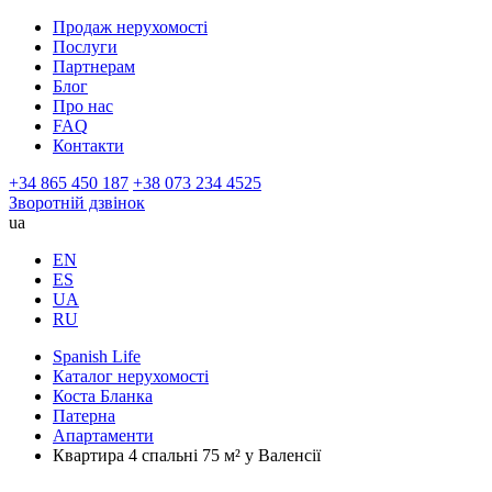
Продаж нерухомості
Послуги
Партнерам
Блог
Про нас
FAQ
Контакти
+34 865 450 187
+38 073 234 4525
Зворотній дзвінок
ua
EN
ES
UA
RU
Spanish Life
Каталог нерухомості
Коста Бланка
Патерна
Апартаменти
Квартира 4 спальні 75 м² у Валенсії