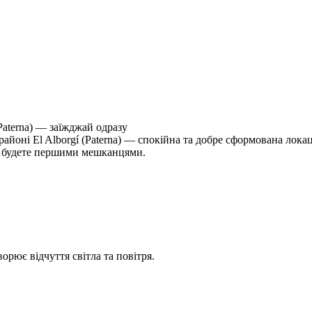
Paterna) — заїжджай одразу
айоні El Alborgí (Paterna) — спокійна та добре сформована лока
и будете першими мешканцями.
орює відчуття світла та повітря.