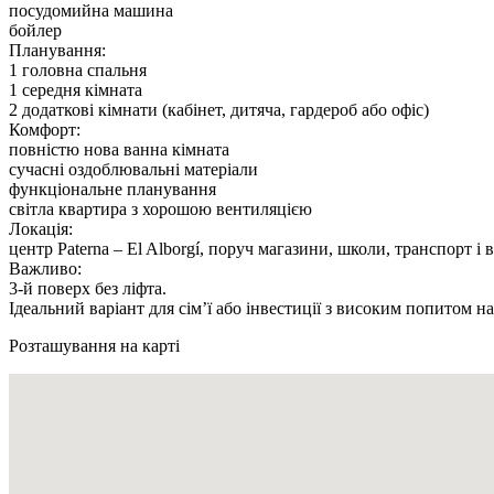
посудомийна машина
бойлер
Планування:
1 головна спальня
1 середня кімната
2 додаткові кімнати (кабінет, дитяча, гардероб або офіс)
Комфорт:
повністю нова ванна кімната
сучасні оздоблювальні матеріали
функціональне планування
світла квартира з хорошою вентиляцією
Локація:
центр Paterna – El Alborgí, поруч магазини, школи, транспорт і вс
Важливо:
3-й поверх без ліфта.
Ідеальний варіант для сім’ї або інвестиції з високим попитом на
Розташування на карті