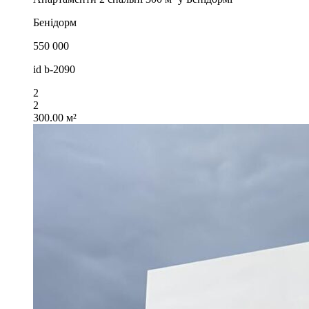
Бенідорм
550 000
id
b-2090
2
2
300.00 м²