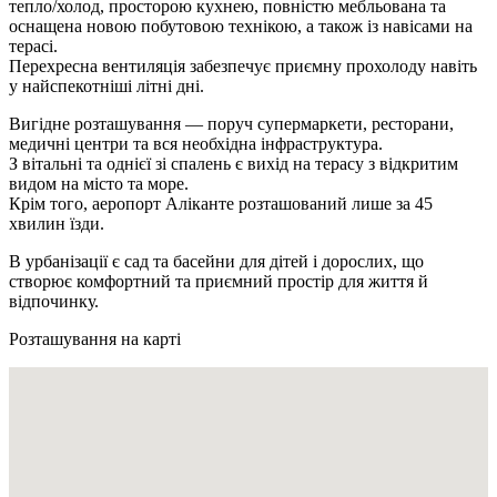
тепло/холод, просторою кухнею, повністю мебльована та
оснащена новою побутовою технікою, а також із навісами на
терасі.
Перехресна вентиляція забезпечує приємну прохолоду навіть
у найспекотніші літні дні.
Вигідне розташування — поруч супермаркети, ресторани,
медичні центри та вся необхідна інфраструктура.
З вітальні та однієї зі спалень є вихід на терасу з відкритим
видом на місто та море.
Крім того, аеропорт Аліканте розташований лише за 45
хвилин їзди.
В урбанізації є сад та басейни для дітей і дорослих, що
створює комфортний та приємний простір для життя й
відпочинку.
Розташування на карті