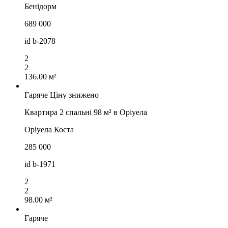
Бенідорм
689 000
id
b-2078
2
2
136.00 м²
Гаряче
Ціну знижено
Квартира 2 спальні 98 м² в Оріуела
Оріуела Коста
285 000
id
b-1971
2
2
98.00 м²
Гаряче