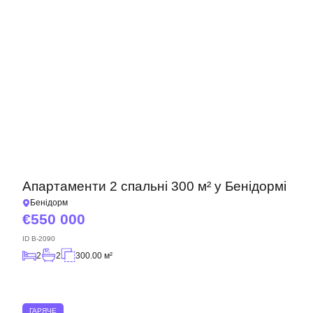
Апартаменти 2 спальні 300 м² у Бенідормі
Бенідорм
550 000
ID
B-2090
2
2
300.00 м²
ГАРЯЧЕ