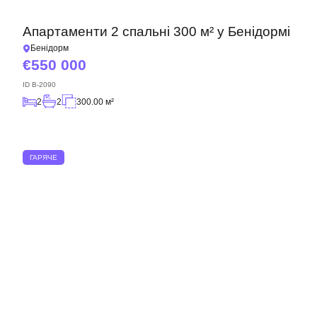
Апартаменти 2 спальні 300 м² у Бенідормі
Бенідорм
550 000
ID
B-2090
2
2
300.00 м²
ГАРЯЧЕ