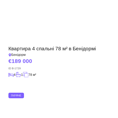
Квартира 4 спальні 78 м² в Бенідормі
Бенідорм
189 000
ID
B-1729
4
1
78 м²
ГАРЯЧЕ