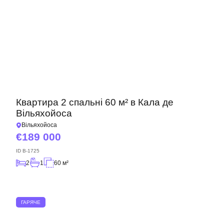
Квартира 2 спальні 60 м² в Кала де
Вільяхойоса
Вільяхойоса
189 000
ID
B-1725
2
1
60 м²
ГАРЯЧЕ