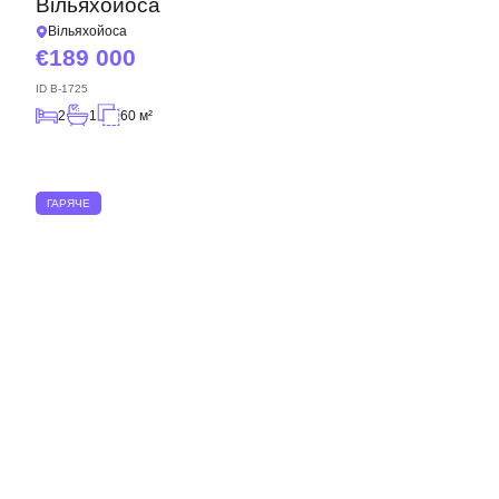
Вільяхойоса
Вільяхойоса
189 000
ID
B-1725
2
1
60 м²
ГАРЯЧЕ