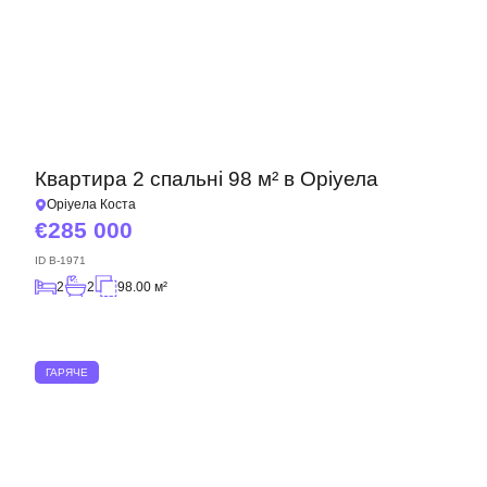
Квартира 2 спальні 98 м² в Оріуела
Оріуела Коста
285 000
ID
B-1971
2
2
98.00 м²
ГАРЯЧЕ