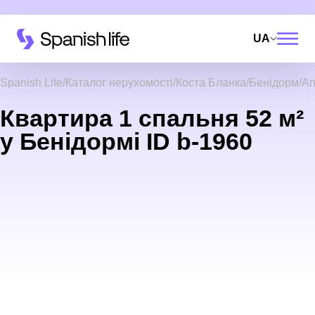
UA
Spanish Life
Каталог нерухомості
Коста Бланка
Бенідорм
Ап
Квартира 1 спальня 52 м²
у Бенідормі ID b-1960