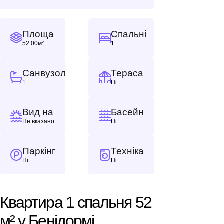
Площа
Спальні
52.00м²
1
Санвузол
Тераса
1
Ні
Вид на
Басейн
Не вказано
Ні
Паркінг
Техніка
Ні
Ні
Квартира 1 спальня 52
м² у Бенідормі