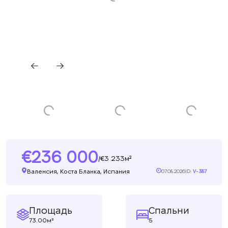
236 000
3 233м²
/
Валенсия, Коста Бланка, Испания
07.08.2026
ID:
V-387
Площадь
Спальни
73.00м²
5