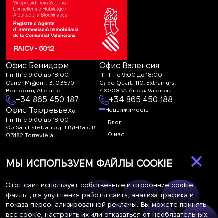
RAICV - 5012
Офис Бенидорм
Офис Валенсия
Пн-Пт с 9:00 до 18:00
Пн-Пт с 9:00 до 18:00
Carrer Migjorn, 3, 03570
C/ de Quart, 110, Extramurs,
Benidorm, Alicante
46008 València, Valencia
+34 865 450 187
+34 865 450 188
Офис Торревьеха
Недвижимость
Пн-Пт с 9:00 до 18:00
Блог
Co San Esteban bq. 1 B/1-Bajo B
О нас
03182 Torrevieja
Canal de denuncias:
FAQ
×
marketing@spanish-
Контакты
МЫ ИСПОЛЬЗУЕМ ФАЙЛЫ COOKIE
life.estate
Подписка
Этот сайт использует собственные и сторонние cookie-
файлы для улучшения работы сайта, анализа трафика и
показа персонализированной рекламы. Вы можете принять
Подпишитесь на наши новости. Рассылка каждую неделю
все cookie, настроить их или отказаться от необязательных.