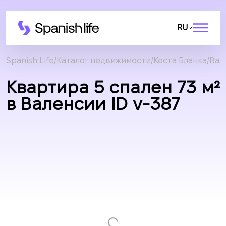
RU
Spanish Life
Каталог недвижимости
Коста Бланка
Вал
Квартира 5 спален 73 м²
в Валенсии ID v-387