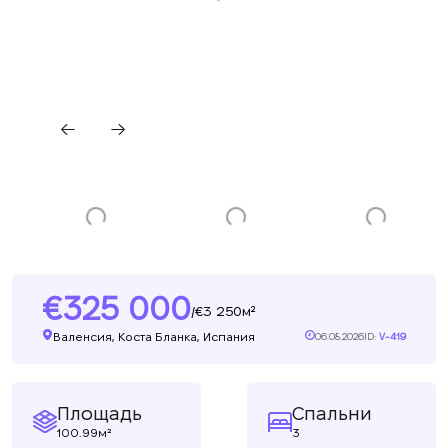
325 000
3 250м²
/
Валенсия, Коста Бланка, Испания
06.08.2026
ID:
V-419
Площадь
Спальни
100.99м²
3