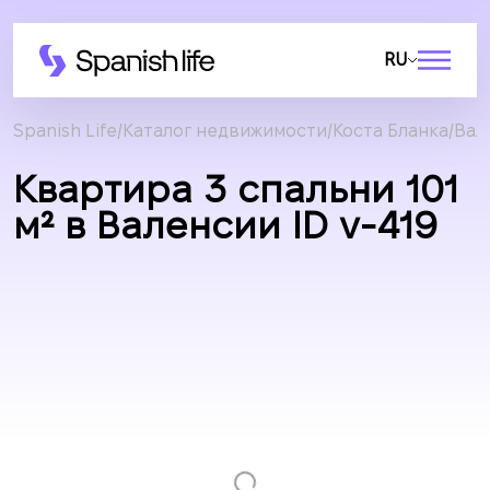
RU
Spanish Life
Каталог недвижимости
Коста Бланка
Вал
Квартира 3 спальни 101
м² в Валенсии ID v-419