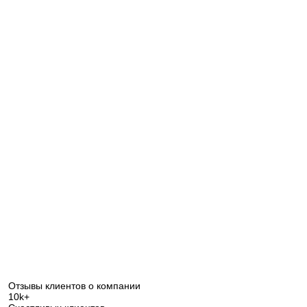
Оставьте ваши контактные данные и мы
Спасибо!
свяжемся в ближайшее время
Спасибо!
Мы получили Ваш
Подписка на обновления успешно
запрос и ответим в
ближайшее время.
+380
UKRAINE
оформлена.
+380
ПЕРЕЗВОНИТЕ МНЕ
Отзывы клиентов о компании
10k+