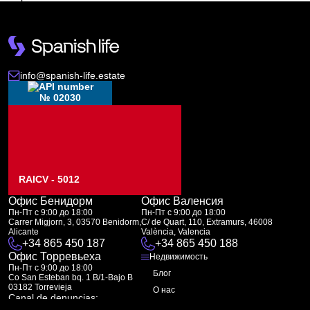
info@spanish-life.estate
№ 02030
RAICV - 5012
Офис Бенидорм
Офис Валенсия
Пн-Пт с 9:00 до 18:00
Пн-Пт с 9:00 до 18:00
Carrer Migjorn, 3, 03570 Benidorm,
C/ de Quart, 110, Extramurs, 46008
Alicante
València, Valencia
+34 865 450 187
+34 865 450 188
Офис Торревьеха
Недвижимость
Пн-Пт с 9:00 до 18:00
Блог
Co San Esteban bq. 1 B/1-Bajo B
03182 Torrevieja
О нас
Canal de denuncias:
FAQ
marketing@spanish-life.estate