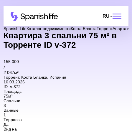
RU
Spanish Life
Каталог недвижимости
Коста Бланка
Торрент
Апартаме
Квартира 3 спальни 75 м² в
Торренте ID v-372
155 000
/
2 067м²
Торрент, Коста Бланка, Испания
10.03.2026
ID:
v-372
Площадь
75м²
Спальни
3
Ванные
1
Террасса
Да
Вид на