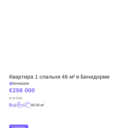
Квартира 1 спальня 46 м² в Бенидорме
Бенидорм
256 000
ID
B-2082
1
1
46.00 м²
ГОРЯЧЕЕ