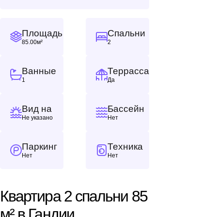
Площадь
Спальни
85.00м²
2
Ванные
Террасса
1
Да
Вид на
Бассейн
Не указано
Нет
Паркинг
Техника
Нет
Нет
Квартира 2 спальни 85
м² в Гандии