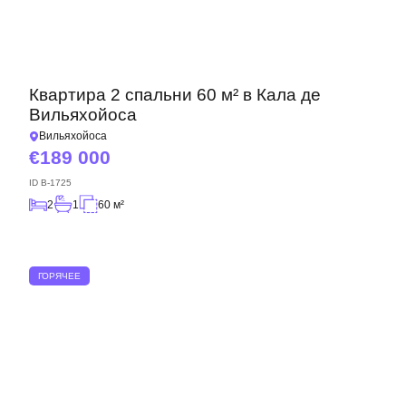
Квартира 2 спальни 60 м² в Кала де
Вильяхойоса
Вильяхойоса
189 000
ID
B-1725
2
1
60 м²
ГОРЯЧЕЕ