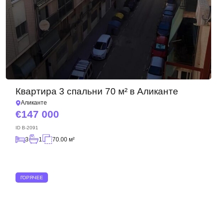
Квартира 3 спальни 70 м² в Аликанте
Аликанте
147 000
ID
B-2091
3
1
70.00 м²
ГОРЯЧЕЕ