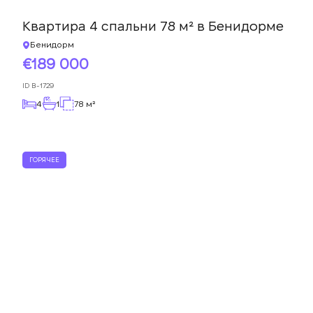
Квартира 4 спальни 78 м² в Бенидорме
Бенидорм
189 000
ID
B-1729
4
1
78 м²
ГОРЯЧЕЕ