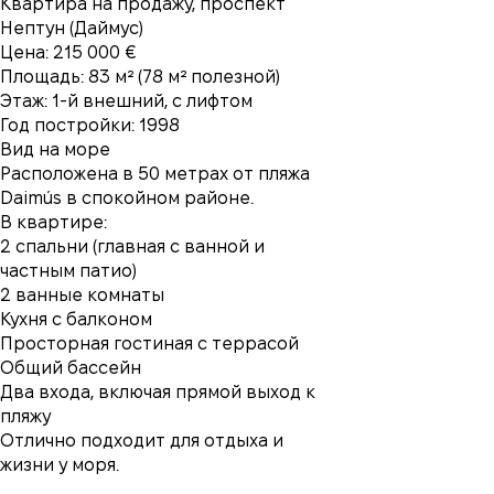
Квартира на продажу, проспект
Нептун (Даймус)
Цена: 215 000 €
Площадь: 83 м² (78 м² полезной)
Этаж: 1-й внешний, с лифтом
Год постройки: 1998
Вид на море
Расположена в 50 метрах от пляжа
Daimús в спокойном районе.
В квартире:
2 спальни (главная с ванной и
частным патио)
2 ванные комнаты
Мы вам перезвоним
Кухня с балконом
Просторная гостиная с террасой
Общий бассейн
Два входа, включая прямой выход к
Оставьте ваши контактные данные и мы
пляжу
свяжемся в ближайшее время
Спасибо!
Отлично подходит для отдыха и
Спасибо!
жизни у моря.