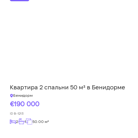
Квартира 2 спальни 50 м² в Бенидорме
Бенидорм
190 000
ID
B-1213
2
1
50.00 м²