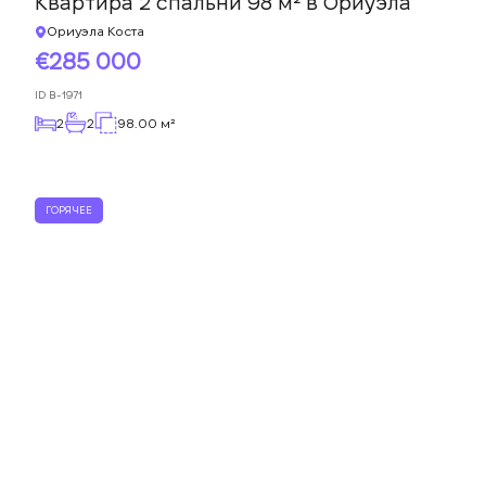
Квартира 2 спальни 98 м² в Ориуэла
Ориуэла Коста
285 000
ID
B-1971
2
2
98.00 м²
ГОРЯЧЕЕ