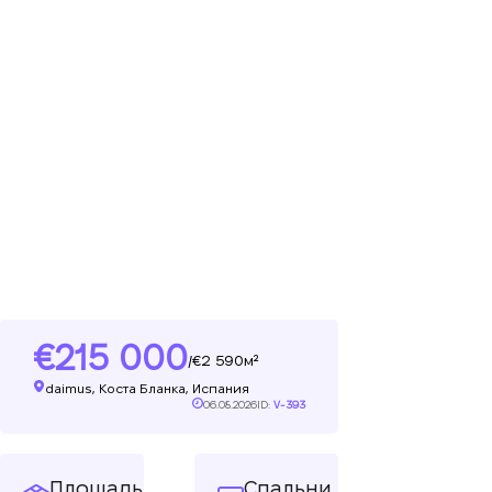
215 000
2 590м²
/
daimus, Коста Бланка, Испания
06.08.2026
ID:
V-393
Площадь
Спальни