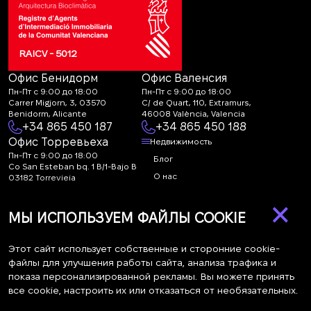
RAICV - 5012
Офис Бенидорм
Офис Валенсия
Пн-Пт с 9:00 до 18:00
Пн-Пт с 9:00 до 18:00
Carrer Migjorn, 3, 03570
C/ de Quart, 110, Extramurs,
Benidorm, Alicante
46008 València, Valencia
+34 865 450 187
+34 865 450 188
Офис Торревьеха
Недвижимость
Пн-Пт с 9:00 до 18:00
Блог
Co San Esteban bq. 1 B/1-Bajo B
О нас
03182 Torrevieja
Canal de denuncias:
FAQ
×
marketing@spanish-
Контакты
МЫ ИСПОЛЬЗУЕМ ФАЙЛЫ COOKIE
life.estate
Подписка
Этот сайт использует собственные и сторонние cookie-
файлы для улучшения работы сайта, анализа трафика и
показа персонализированной рекламы. Вы можете принять
Подпишитесь на наши новости. Рассылка каждую неделю
все cookie, настроить их или отказаться от необязательных.