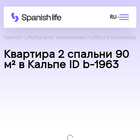
RU
Spanish Life
Каталог недвижимости
Коста Бланка
Кал
Квартира 2 спальни 90
м² в Кальпе ID b-1963