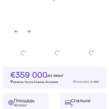
359 000
3 989м²
/
Кальпе, Коста Бланка, Испания
07.08.2026
ID:
B-1963
Площадь
Спальни
90.00м²
2