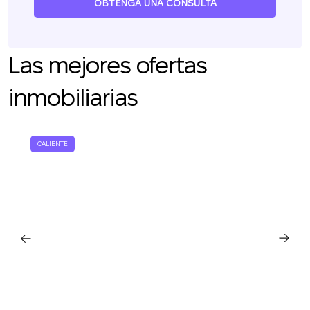
OBTENGA UNA CONSULTA
Las mejores ofertas
Le devolveremos la
llamada
inmobiliarias
¡Gracias!
Deje sus datos de contacto y nos pondremos
¡Gracias!
CALIENTE
en contacto con usted en breve.
Hemos recibido su
solicitud y le
La suscripción a las actualizaciones se ha
responderemos en
realizado con éxito
breve.
+380
UKRAINE
+380
DEVUÉLVAME LA LLAMADA