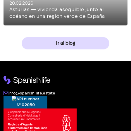
20.02.2026
Asturias — vivienda asequible junto al
océano en una región verde de España
Ir al blog
info@spanish-life.estate
№ 02030