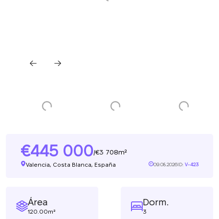
445 000
3 708m²
/
Valencia, Costa Blanca, España
09.08.2026
ID:
V-423
Área
Dorm.
120.00m²
3