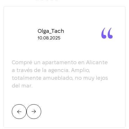
Olga_Tach
10.08.2025
y
Compré un apartamento en Alicante
Quer
a través de la agencia. Amplio,
equi
totalmente amueblado, no muy lejos
enco
del mar.
plen
un p
plen