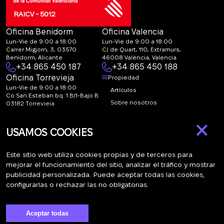
RAICV - 5012
Oficina Benidorm
Oficina Valencia
Lun-Vie de 9:00 a 18:00
Lun-Vie de 9:00 a 18:00
Carrer Migjorn, 3, 03570
C/ de Quart, 110, Extramurs,
Benidorm, Alicante
46008 València, Valencia
+34 865 450 187
+34 865 450 188
Oficina Torrevieja
Propiedad
Lun-Vie de 9:00 a 18:00
Artículos
Co San Esteban bq. 1 B/1-Bajo B
Sobre nosotros
03182 Torrevieja
Canal de denuncias:
FAQ
×
marketing@spanish-
Contactos
USAMOS COOKIES
life.estate
Suscripción
Este sitio web utiliza cookies propias y de terceros para
mejorar el funcionamiento del sitio, analizar el tráfico y mostrar
publicidad personalizada. Puede aceptar todas las cookies,
Suscríbase a nuestras noticias. Envío semanal
configurarlas o rechazar las no obligatorias.
Aceptar todas