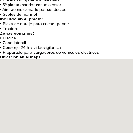
• Cocina con galería acristalada
• 5ª planta exterior con ascensor
• Aire acondicionado por conductos
• Suelos de mármol
Incluido en el precio:
• Plaza de garaje para coche grande
• Trastero
Zonas comunes:
• Piscina
• Zona infantil
• Conserje 24 h y videovigilancia
• Preparado para cargadores de vehículos eléctricos
Ubicación en el mapa