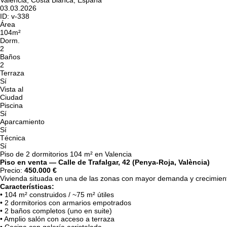
Valencia, Costa Blanca, España
03.03.2026
ID:
v-338
Área
104m²
Dorm.
2
Baños
2
Terraza
Sí
Vista al
Ciudad
Piscina
Sí
Aparcamiento
Sí
Técnica
Sí
Piso de 2 dormitorios 104 m² en Valencia
Piso en venta — Calle de Trafalgar, 42 (Penya-Roja, València)
Precio:
450.000 €
Vivienda situada en una de las zonas con mayor demanda y crecimiento 
Características:
• 104 m² construidos / ~75 m² útiles
• 2 dormitorios con armarios empotrados
• 2 baños completos (uno en suite)
• Amplio salón con acceso a terraza