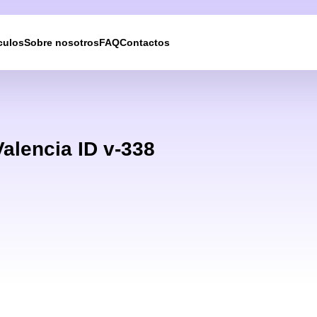
culos
Sobre nosotros
FAQ
Contactos
Le devolveremos la
llamada
Valencia ID v-338
Deje sus datos de contacto y nos pondremos en
contacto con usted en breve.
UKRAINE +380
+380
244 results found
Afghanistan
+93
Albania
+355
Algeria
+213
American Samoa
+1