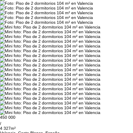
450 000
/
4 327m²