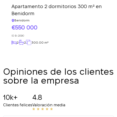
Hemos recibido su
solicitud y le
Apartamento 2 dormitorios 300 m² en
La suscripción a las actualizaciones se ha
responderemos en
Benidorm
realizado con éxito
breve.
+380
UKRAINE
Benidorm
+380
550 000
ID
B-2090
DEVUÉLVAME LA LLAMADA
2
2
300.00 m²
Opiniones de los clientes
sobre la empresa
10k+
4.8
Clientes felices
Valoración media