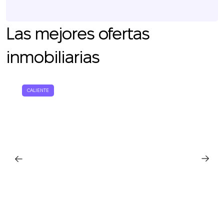
Las mejores ofertas
inmobiliarias
CALIENTE
Le devolveremos la
llamada
¡Gracias!
Deje sus datos de contacto y nos pondremos
¡Gracias!
en contacto con usted en breve.