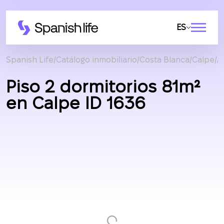
ES
Spanish Life
Catálogo inmobiliario
Costa Blanca
Calpe
A
Piso 2 dormitorios 81m²
en Calpe ID 1636