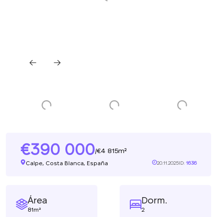
390 000
4 815m²
/
Calpe, Costa Blanca, España
20.11.2025
ID:
1636
Área
Dorm.
81m²
2