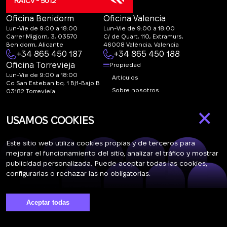
RAICV - 5012
Oficina Benidorm
Oficina Valencia
Lun-Vie de 9:00 a 18:00
Lun-Vie de 9:00 a 18:00
Carrer Migjorn, 3, 03570
C/ de Quart, 110, Extramurs,
Benidorm, Alicante
46008 València, Valencia
+34 865 450 187
+34 865 450 188
Oficina Torrevieja
Propiedad
Lun-Vie de 9:00 a 18:00
Artículos
Co San Esteban bq. 1 B/1-Bajo B
Sobre nosotros
03182 Torrevieja
Canal de denuncias:
FAQ
×
marketing@spanish-
Contactos
USAMOS COOKIES
life.estate
Suscripción
Este sitio web utiliza cookies propias y de terceros para
mejorar el funcionamiento del sitio, analizar el tráfico y mostrar
publicidad personalizada. Puede aceptar todas las cookies,
Suscríbase a nuestras noticias. Envío semanal
configurarlas o rechazar las no obligatorias.
Aceptar todas