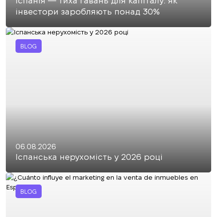
Іспанія — тиха гавань для капіталу: як
інвестори заробляють понад 30%
BLOG
06.08.2026
Іспанська нерухомість у 2026 році
BLOG