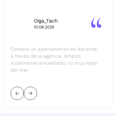
Olga_Tach
10.08.2025
y
Compré un apartamento en Alicante
Quer
a través de la agencia. Amplio,
equi
totalmente amueblado, no muy lejos
enco
del mar.
plen
un p
plen