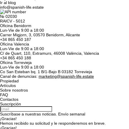
Ir al blog
info@spanish-life.estate
№ 02030
RAICV - 5012
Oficina Benidorm
Lun-Vie de 9:00 a 18:00
Carrer Migjorn, 3, 03570 Benidorm, Alicante
+34 865 450 187
Oficina Valencia
Lun-Vie de 9:00 a 18:00
C/ de Quart, 110, Extramurs, 46008 València, Valencia
+34 865 450 188
Oficina Torrevieja
Lun-Vie de 9:00 a 18:00
Co San Esteban bq. 1 B/1-Bajo B 03182 Torrevieja
Canal de denuncias:
marketing@spanish-life.estate
Propiedad
Artículos
Sobre nosotros
FAQ
Contactos
Suscripción
Suscríbase a nuestras noticias. Envío semanal
¡Gracias!
Hemos recibido su solicitud y le responderemos en breve.
¡Gracias!