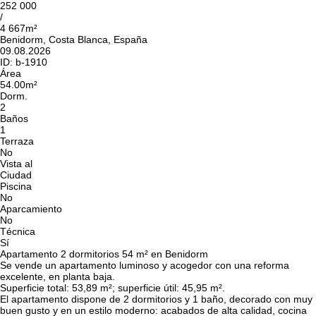
252 000
/
4 667m²
Benidorm, Costa Blanca, España
09.08.2026
ID:
b-1910
Área
54.00m²
Dorm.
2
Baños
1
Terraza
No
Vista al
Ciudad
Piscina
No
Aparcamiento
No
Técnica
Sí
Apartamento 2 dormitorios 54 m² en Benidorm
Se vende un apartamento luminoso y acogedor con una reforma
excelente, en planta baja.
Superficie total: 53,89 m²; superficie útil: 45,95 m².
El apartamento dispone de 2 dormitorios y 1 baño, decorado con muy
buen gusto y en un estilo moderno: acabados de alta calidad, cocina