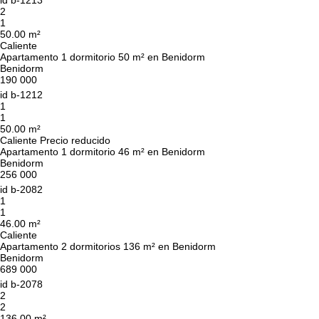
id
b-1213
2
1
50.00 m²
Caliente
Apartamento 1 dormitorio 50 m² en Benidorm
Benidorm
190 000
id
b-1212
1
1
50.00 m²
Caliente
Precio reducido
Apartamento 1 dormitorio 46 m² en Benidorm
Benidorm
256 000
id
b-2082
1
1
46.00 m²
Caliente
Le devolveremos la
Apartamento 2 dormitorios 136 m² en Benidorm
Benidorm
llamada
689 000
id
b-2078
2
2
Deje sus datos de contacto y nos pondremos en
136.00 m²