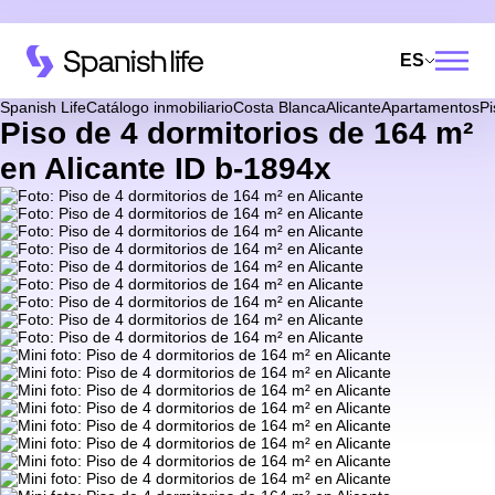
ES
Spanish Life
Catálogo inmobiliario
Costa Blanca
Alicante
Apartamentos
Pi
Piso de 4 dormitorios de 164 m²
en Alicante ID b-1894x