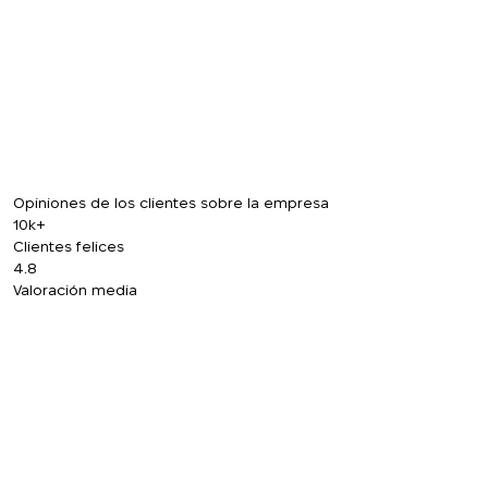
¡Gracias!
Deje sus datos de contacto y nos pondremos
¡Gracias!
en contacto con usted en breve.
Hemos recibido su
solicitud y le
La suscripción a las actualizaciones se ha
responderemos en
realizado con éxito
breve.
+380
UKRAINE
+380
Opiniones de los clientes sobre la empresa
DEVUÉLVAME LA LLAMADA
10k+
Clientes felices
4.8
Valoración media