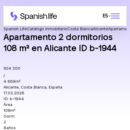
ES
Spanish Life
Catálogo inmobiliario
Costa Blanca
Alicante
Apartamen
Apartamento 2 dormitorios
108 m² en Alicante ID b-1944
504 300
/
4 669m²
Alicante, Costa Blanca, España
17.02.2026
ID:
b-1944
Área
108m²
Dorm.
2
Baños