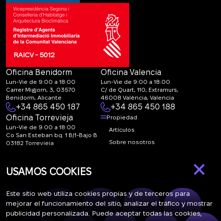
RAICV - 5012
Oficina Benidorm
Oficina Valencia
Lun-Vie de 9:00 a 18:00
Lun-Vie de 9:00 a 18:00
Carrer Migjorn, 3, 03570
C/ de Quart, 110, Extramurs,
Benidorm, Alicante
46008 València, Valencia
+34 865 450 187
+34 865 450 188
Oficina Torrevieja
Propiedad
Lun-Vie de 9:00 a 18:00
Artículos
Co San Esteban bq. 1 B/1-Bajo B
Sobre nosotros
03182 Torrevieja
Canal de denuncias:
FAQ
×
marketing@spanish-
Contactos
USAMOS COOKIES
life.estate
Suscripción
Este sitio web utiliza cookies propias y de terceros para
mejorar el funcionamiento del sitio, analizar el tráfico y mostrar
publicidad personalizada. Puede aceptar todas las cookies,
Suscríbase a nuestras noticias. Envío semanal